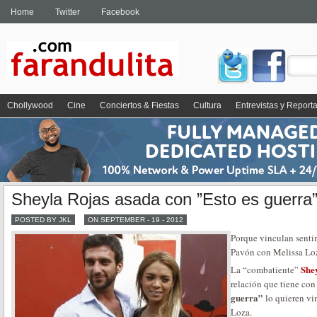
Home
Twitter
Facebook
Chollywood
Cine
Conciertos & Fiestas
Cultura
Entrevistas y Report
Sheyla Rojas asada con ”Esto es guerra
POSTED BY JKL
ON SEPTEMBER - 19 - 2012
Porque vinculan senti
Pavón con Melissa Lo
She
La “combatiente”
relación que tiene co
guerra”
lo quieren vi
Loza.