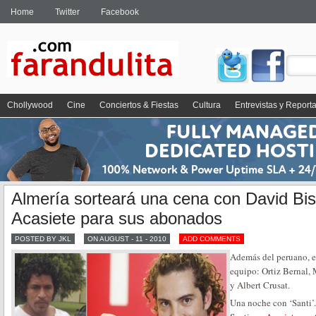
Home
Twitter
Facebook
Chollywood
Cine
Conciertos & Fiestas
Cultura
Entrevistas y Report
Almería sorteará una cena con David Bis
Acasiete para sus abonados
POSTED BY JKL
ON AUGUST - 11 - 2010
ADD COMMENTS
Además del peruano, es
equipo: Ortiz Bernal,
y Albert Crusat.
Una noche con ‘Santi’.