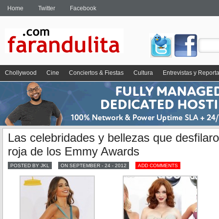
Home
Twitter
Facebook
Chollywood
Cine
Conciertos & Fiestas
Cultura
Entrevistas y Report
Las celebridades y bellezas que desfilaro
roja de los Emmy Awards
POSTED BY JKL
ON SEPTEMBER - 24 - 2012
ADD COMMENTS