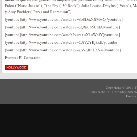
Falco (“Nurse Jackie”), Tina Fey (“30 Rock”), Julia Louise-Dreyfus (“Veep”),
y Amy Poehler (“Parks and Recreation”).
[youtube]http://www.youtube.com/watch?v=Sb8DnZOfMwQ[/youtube]
[youtube]http://www.youtube.com/watch?v=qQXi0S5U8JA[/youtube]
[youtube]http://www.youtube.com/watch?v=raxuX1uWnfY[/youtube]
[youtube]http://www.youtube.com/watch?v=CJtV2YKjkxI[/youtube]
[youtube]http://www.youtube.com/watch?v=goVqRbLXVas[/youtube]
Fuente: El Comercio
HOLLYWOOD
Copyright © 2010
F
This website is proudly powe
For the