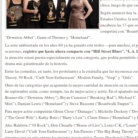
chica, luego de que c
Según anunció hoy la 
Estados Unidos, la no
encabeza las 17 que o
competirá con “Board
“Downton Abbet”, Game of Thrones y “Homeland”.
La serie ambientada en los años 60 ya ha ganado este trofeo —para muchos, el
registro que hasta ahora comparte con “Hill Street Blues”, “L.A
ocasiones,
la atención estará puesta especialmente en esta categoría, que podría permitirle
drama más galardonado de la historia.
Entre las comedias, en tanto, los postulantes a la estatuilla que las reconozca 
Theory, 30 Rock, “Curb Your Enthusiasm”, Modern Family, “Veep” y “Girls”.
Otras de las categorías que acapararán la mayor cantidad de atención en la cere
de septiembre serán, como siempre, las de mejor actor y actriz. En el apartado 
Bonneville (“Downton Abbey”), Bryan Cranston (“Breaking Bad”), Michael C.
Men”), Damian Lewis (“Homeland”) y Steve Buscemi (“Boardwalk Empire”).
Para mejor actriz competirán Glenn Close (“Damages”), Michelle Dockery (“Do
(“The Good Wife”), Kathy Bates (“Harry’s Law”), Claire Danes (“Homeland”) y
Alec Baldwin (“30 Rock”), Don Cheadle (“House of Lies”), Louis C.K. (“Louie”
Larry David (“Curb Your Enthusiasm”) y Jim Parsons (“The Big Bang Theory”) i
mientras que en este género las mujeres que postulan Zooey Deschanel (“New Gi