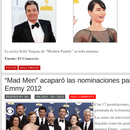
La actriz Sofía Vergara de “Modern Family” se roba miradas.
Fuente: El Comercio
FOTOS
HOLLYWOOD
“Mad Men” acaparó las nominaciones par
Emmy 2012
POSTED BY JKL
ON JULY - 20 - 2012
ADD COMMENTS
Con 17 postulaciones, 
premiada de la histori
Las series de televis
llegarán como las grand
premios Emmy , consid