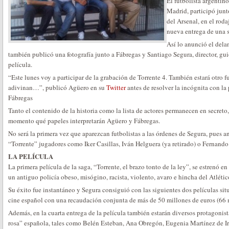
El futbolista argentin
Madrid, participó jun
del Arsenal, en el roda
nueva entrega de una 
Así lo anunció el dela
también publicó una fotografía junto a Fábregas y Santiago Segura, director, guio
película.
“Este lunes voy a participar de la grabación de Torrente 4. También estará otro f
adivinan…”, publicó Agüero en su
Twitter
antes de resolver la incógnita con la 
Fábregas
Tanto el contenido de la historia como la lista de actores permanecen en secreto
momento qué papeles interpretarán Agüero y Fábregas.
No será la primera vez que aparezcan futbolistas a las órdenes de Segura, pues 
“Torrente” jugadores como Iker Casillas, Iván Helguera (ya retirado) o Fernando
LA PELÍCULA
La primera película de la saga, “Torrente, el brazo tonto de la ley”, se estrenó e
un antiguo policía obeso, misógino, racista, violento, avaro e hincha del Atléti
Su éxito fue instantáneo y Segura consiguió con las siguientes dos películas situ
cine español con una recaudación conjunta de más de 50 millones de euros (66 m
Además, en la cuarta entrega de la película también estarán diversos protagonista
rosa” española, tales como Belén Esteban, Ana Obregón, Eugenia Martínez de Ir