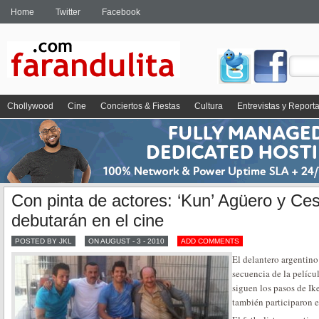
Home
Twitter
Facebook
Chollywood
Cine
Conciertos & Fiestas
Cultura
Entrevistas y Report
Con pinta de actores: ‘Kun’ Agüero y Ce
debutarán en el cine
POSTED BY JKL
ON AUGUST - 3 - 2010
ADD COMMENTS
El delantero argentin
secuencia de la pelícu
siguen los pasos de Ik
también participaron e