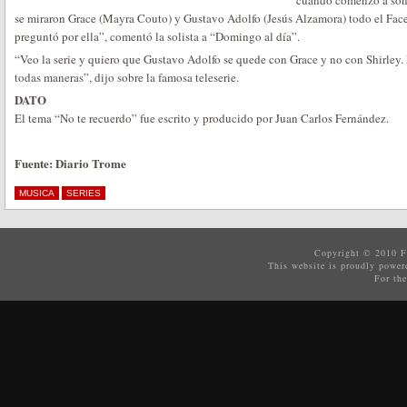
cuando comenzó a son
se miraron Grace (Mayra Couto) y Gustavo Adolfo (Jesús Alzamora) todo el Fa
preguntó por ella”, comentó la solista a “Domingo al día”.
“Veo la serie y quiero que Gustavo Adolfo se quede con Grace y no con Shirley. 
todas maneras”, dijo sobre la famosa teleserie.
DATO
El tema “No te recuerdo” fue escrito y producido por Juan Carlos Fernández.
Fuente: Diario Trome
MUSICA
SERIES
Copyright © 2010
F
This website is proudly powe
For the