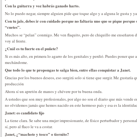
Con la guitarra y voz habrás ganado harto.
No lo puedo negar, siempre alguien pide que toque algo y a alguna le gusta y y
Con tu jale, debes ir con cuidado porque no faltaría uno que se pique porque 
“cuetes”.
Muchos se “pelan” conmigo. Me ven flaquito, pero de chiquillo me enseñaron 
voy al frente.
¿Cuál es tu fuerte en el puñete?
Si es más alto, en primera lo agarro de los genitales y perdió. Puedes poner que 
mechándome.
Que todo lo que te propongas te salga bien, entre ellas conquistar a Janet.
Gracias por los buenos deseos, eso surgirá solo si tiene que surgir. Me gustaría 
producción
Ahora sí un apretón de manos y chévere por tu buena onda.
A ustedes que son muy profesionales, por algo no son el diario que más vende en
no olvidemos jamás que hemos nacido en este hermoso país y esa es la identida
Janet: es candidato fijo
La tiene clara. Se sabe una mujer impresionante, de físico perturbador y personal
sí, pero al flaco le va a costar.
Janet, ¿“machote y tosco” o tiernito?