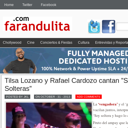
Home
Twitter
Facebook
Chollywood
Cine
Conciertos & Fiestas
Cultura
Entrevistas y Report
Tilsa Lozano y Rafael Cardozo cantan ”S
Solteras”
POSTED BY JKL
ON OCTOBER - 31 - 2013
ADD COMMENTS
‘vengadora’
La
y el ‘
vacilan juntos, interpr
‘Soy soltera y hago lo 
Fruto del ampay que le