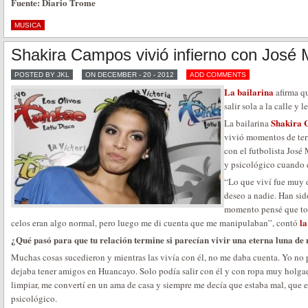
Fuente: Diario Trome
MUSICA
Shakira Campos vivió infierno con José
POSTED BY JKL
ON DECEMBER - 20 - 2012
ADD COMMENTS
La bailarina
afirma qu
salir sola a la calle y 
Shakira 
La bailarina
vivió momentos de ter
con el futbolista José 
y psicológico cuando 
“Lo que viví fue muy d
deseo a nadie. Han sid
momento pensé que tod
la
celos eran algo normal, pero luego me di cuenta que me manipulaban”, contó
¿Qué pasó para que tu relación termine si parecían vivir una eterna luna de
Muchas cosas sucedieron y mientras las vivía con él, no me daba cuenta. Yo no p
dejaba tener amigos en Huancayo. Solo podía salir con él y con ropa muy holgad
limpiar, me convertí en un ama de casa y siempre me decía que estaba mal, que 
psicológico.