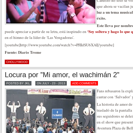
Cardozo no solo se vo
que ahora se vacilan ju
luz a un tema musical
éxito.
Este lleva por nombre 
‘Soy soltera y hago lo que 
puede apreciar a partir de su letra, está inspirado en
en el himno de la líder de ‘Las Vengadoras’.
[youtube]http://www.youtube.com/watch?v=PJIIdSU6XAI[/youtube]
Fuente: Diario Trome
CHOLLYWOOD
Locura por ”Mi amor, el wachimán 2”
POSTED BY JKL
ON JULY - 23 - 2013
ADD COMMENTS
Fans rebasaron la exp
cantar con ‘Salvador’ y
La historia de amor d
trasladó de la pantalla
sus seguidores se dele
en el show que presen
Aventura Plaza de Bell