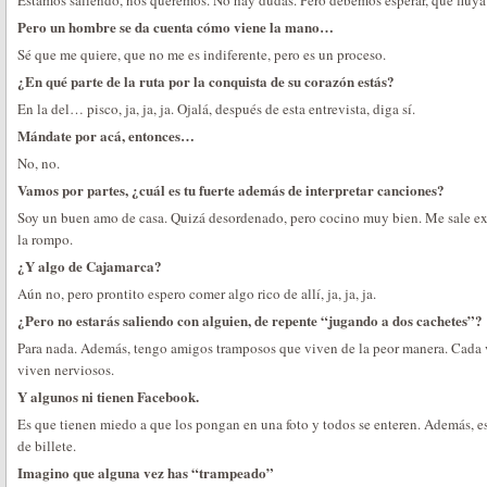
Estamos saliendo, nos queremos. No hay dudas. Pero debemos esperar, que fluya 
Pero un hombre se da cuenta cómo viene la mano…
Sé que me quiere, que no me es indiferente, pero es un proceso.
¿En qué parte de la ruta por la conquista de su corazón estás?
En la del… pisco, ja, ja, ja. Ojalá, después de esta entrevista, diga sí.
Mándate por acá, entonces…
No, no.
Vamos por partes, ¿cuál es tu fuerte además de interpretar canciones?
Soy un buen amo de casa. Quizá desordenado, pero cocino muy bien. Me sale exc
la rompo.
¿Y algo de Cajamarca?
Aún no, pero prontito espero comer algo rico de allí, ja, ja, ja.
¿Pero no estarás saliendo con alguien, de repente “jugando a dos cachetes”?
Para nada. Además, tengo amigos tramposos que viven de la peor manera. Cada ve
viven nerviosos.
Y algunos ni tienen Facebook.
Es que tienen miedo a que los pongan en una foto y todos se enteren. Además, e
de billete.
Imagino que alguna vez has “trampeado”