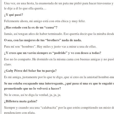
Una vez, en una fiesta, la enamorada de un pata me pidió para hacer travesuras y 
le dije a él lo que ella quería…
¿Y qué pasó?
Felizmente ahora, mi amigo está con otra chica y muy feliz.
¿Has estado con la ex de un “causa”?
Jamás, así tengan años de haber terminado. Eso querría decir que la miraba desde
O sea, con las mujeres de tus “brothers” nada de nada.
Para mí son “hombres”. Hay miles y justo vas a mirar a una de ellas.
¿Y crees que un varón siempre es “podrido” y ve con deseo a todas?
Eso no lo comparto. He dormido en la misma cama con buenas amigas y no pasó
claro.
¿Gaby Pérez del Solar fue tu pareja?
Es mi amiga, justamente por lo que te digo, que sí creo en la amistad hombre-mu
Se me estaba escapando una interrogante, ¿qué pasa si una ex que te engañó 
prometiendo que no lo volverá a hacer?
No le creas, así te diga la verdad, ja, ja, ja.
¿Billetera mata galán?
Siempre y cuando sea una “calabacita” por la que estén compitiendo un misio d
pendenciero con plata.