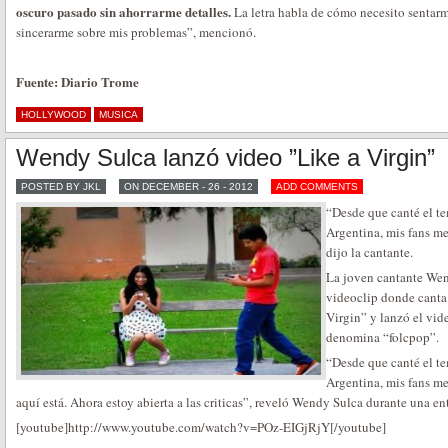
oscuro pasado sin ahorrarme detalles.
La letra habla de cómo necesito sentarme
sincerarme sobre mis problemas”, mencionó.
Fuente: Diario Trome
HOLLYWOOD
MUSICA
Wendy Sulca lanzó video ”Like a Virgin”
POSTED BY JKL
ON DECEMBER - 26 - 2012
ADD COMMENTS
“Desde que canté el te
Argentina, mis fans me
dijo la cantante.
La joven cantante Wen
videoclip donde canta
Virgin” y lanzó el vid
denomina “folcpop”.
“Desde que canté el te
Argentina, mis fans m
aquí está. Ahora estoy abierta a las criticas”, reveló Wendy Sulca durante una ent
[youtube]http://www.youtube.com/watch?v=POz-EIGjRjY[/youtube]