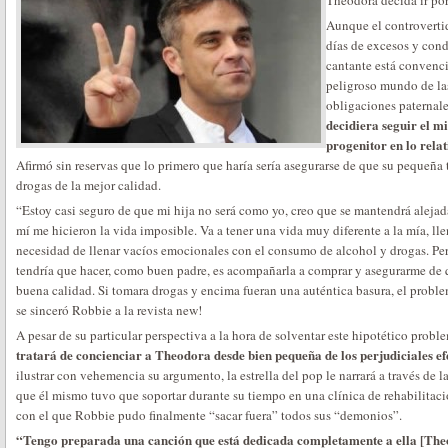
Theodora decida ir po
Aunque el controvertid
días de excesos y cond
cantante está convenci
peligroso mundo de las 
obligaciones paternale
decidiera seguir el 
progenitor en lo rela
Afirmó sin reservas que lo primero que haría sería asegurarse de que su pequeña 
drogas de la mejor calidad.
“Estoy casi seguro de que mi hija no será como yo, creo que se mantendrá alejada
mí me hicieron la vida imposible. Va a tener una vida muy diferente a la mía, lle
necesidad de llenar vacíos emocionales con el consumo de alcohol y drogas. Pero 
tendría que hacer, como buen padre, es acompañarla a comprar y asegurarme de
buena calidad. Si tomara drogas y encima fueran una auténtica basura, el probl
se sinceró Robbie a la revista new!
A pesar de su particular perspectiva a la hora de solventar este hipotético probl
tratará de concienciar a Theodora desde bien pequeña de los perjudiciales e
ilustrar con vehemencia su argumento, la estrella del pop le narrará a través de 
que él mismo tuvo que soportar durante su tiempo en una clínica de rehabilitaci
con el que Robbie pudo finalmente “sacar fuera” todos sus “demonios”.
“Tengo preparada una canción que está dedicada completamente a ella [Theod