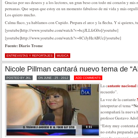
Gracias por sus deseos y a los lectores, un gran beso con todo mi corazón y mis 
peruanas. Que sepan que estoy en un momento fabuloso de mi vida y más orgull
Los quiero mucho.
Calma flaco, ya hablamos con Cupido. Prepara el arco y la flecha. Y si quieres, t
[youtube]http://www.youtube.com/watch?v=bcjJLLfzG0o[/youtube]
[youtube]http://www.youtube.com/watch?v=8CiJyHzABUc[/youtube]
Fuente: Diario Trome
ENTREVISTAS Y REPORTAJES
MUSICA
Nicole Pillman cantará nuevo tema de “Al
POSTED BY JKL
ON JUNE - 25 - 2012
ADD COMMENTS
antante nacional
La c
recuerdo”.
La voz de la cantante
“No
interpretar el tema
acompañará la nueva hi
profesor Gustavo Adolf
“Estoy muy contenta de
no estaba preparada pa