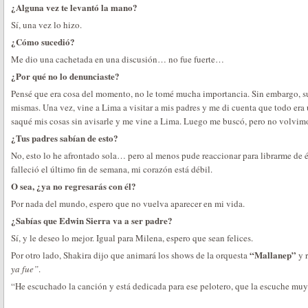
¿Alguna vez te levantó la mano?
Sí, una vez lo hizo.
¿Cómo sucedió?
Me dio una cachetada en una discusión… no fue fuerte…
¿Por qué no lo denunciaste?
Pensé que era cosa del momento, no le tomé mucha importancia. Sin embargo, su
mismas. Una vez, vine a Lima a visitar a mis padres y me di cuenta que todo er
saqué mis cosas sin avisarle y me vine a Lima. Luego me buscó, pero no volvimos
¿Tus padres sabían de esto?
No, esto lo he afrontado sola… pero al menos pude reaccionar para librarme de é
falleció el último fin de semana, mi corazón está débil.
O sea, ¿ya no regresarás con él?
Por nada del mundo, espero que no vuelva aparecer en mi vida.
¿Sabías que Edwin Sierra va a ser padre?
Sí, y le deseo lo mejor. Igual para Milena, espero que sean felices.
“Mallanep”
Por otro lado, Shakira dijo que animará los shows de la orquesta
y r
ya fue”
.
“He escuchado la canción y está dedicada para ese pelotero, que la escuche muy