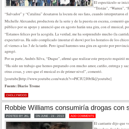
El espectáculo se inic
“Tristán”, “Warren”, “
“Salvador” y “Catalina” desataron la locura de sus fans, cuando interpretaron el
Michelle Alexander, productora de la serie y de la puesta en escena, comentó q
público por su apoyo y anunció que en agosto harán una gira, con el musical, por 
“Estamos felices por la acogida. La verdad, me ha sorprendido mucho (la cantid
expectativas. Ha sido complicado (montar el show) por los horarios de los chicos
el viernes a las 3 de la tarde. Pero igual haremos una gira en agosto por provinc
agregó.
Por su parte, Andrés Silva, “Duque”, afirmó que realizar este proyecto requirió m
“Ha sido un trabajo que hemos preparado con mucho amor, cariño, entrega y sacr
otras cosas, y creo que el musical es de primer nivel”, comentó.
[youtube]http://www.youtube.com/watch?v=PfCJU2J0bSk[/youtube]
Fuente: Diario Trome
CHOLLYWOOD
Robbie Williams consumiría drogas con s
POSTED BY JKL
ON JUNE - 24 - 2013
ADD COMMENTS
El cantante dijo que vo