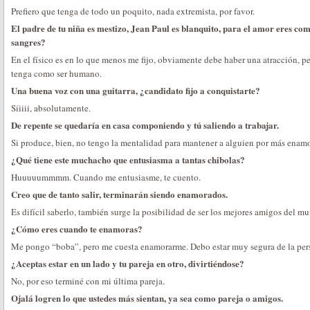
Prefiero que tenga de todo un poquito, nada extremista, por favor.
El padre de tu niña es mestizo, Jean Paul es blanquito, para el amor eres c
sangres?
En el físico es en lo que menos me fijo, obviamente debe haber una atracción, p
tenga como ser humano.
Una buena voz con una guitarra, ¿candidato fijo a conquistarte?
Síiiii, absolutamente.
De repente se quedaría en casa componiendo y tú saliendo a trabajar.
Si produce, bien, no tengo la mentalidad para mantener a alguien por más enam
¿Qué tiene este muchacho que entusiasma a tantas chibolas?
Huuuuummmm. Cuando me entusiasme, te cuento.
Creo que de tanto salir, terminarán siendo enamorados.
Es difícil saberlo, también surge la posibilidad de ser los mejores amigos del m
¿Cómo eres cuando te enamoras?
Me pongo “boba”, pero me cuesta enamorarme. Debo estar muy segura de la pers
¿Aceptas estar en un lado y tu pareja en otro, divirtiéndose?
No, por eso terminé con mi última pareja.
Ojalá logren lo que ustedes más sientan, ya sea como pareja o amigos.