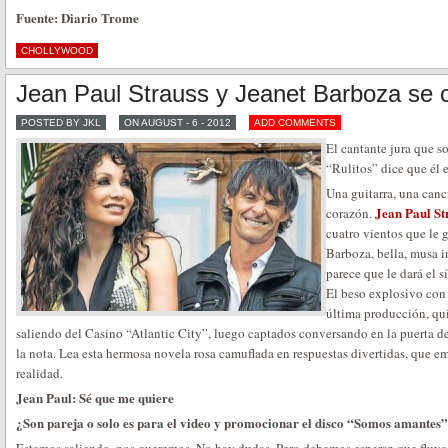
Fuente: Diario Trome
CHOLLYWOOD
Jean Paul Strauss y Jeanet Barboza se 
POSTED BY JKL
ON AUGUST - 6 - 2012
ADD COMMENTS
El cantante jura que s
“Rulitos” dice que él e
Una guitarra, una canc
Jean Paul St
corazón.
cuatro vientos que le g
Barboza, bella, musa i
parece que le dará el s
El beso explosivo con 
última producción, qu
saliendo del Casino “Atlantic City”, luego captados conversando en la puerta de
la nota. Lea esta hermosa novela rosa camuflada en respuestas divertidas, que e
realidad.
Jean Paul: Sé que me quiere
¿Son pareja o solo es para el video y promocionar el disco “Somos amantes