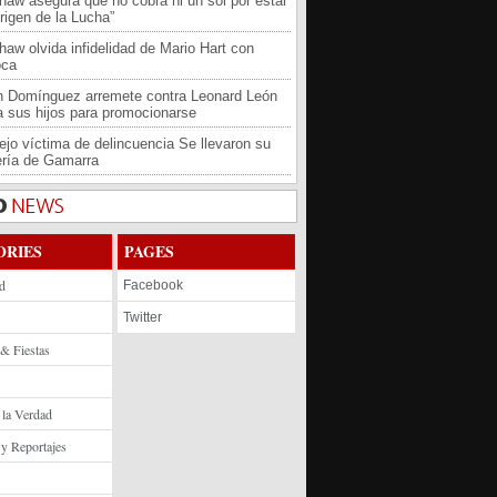
haw asegura que no cobra ni un sol por estar
rigen de la Lucha”
haw olvida infidelidad de Mario Hart con
oca
an Domínguez arremete contra Leonard León
 a sus hijos para promocionarse
jo víctima de delincuencia Se llevaron su
ría de Gamarra
ORIES
PAGES
d
Facebook
Twitter
 & Fiestas
 la Verdad
 y Reportajes