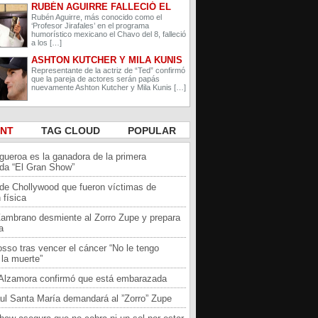
RUBÉN AGUIRRE FALLECIÓ EL
PROFESOR JIRAFALES DE EL
Rubén Aguirre, más conocido como el
‘Profesor Jirafales’ en el programa
CHAVO DEL 8
humorístico mexicano el Chavo del 8, falleció
a los […]
ASHTON KUTCHER Y MILA KUNIS
ESPERAN A SU SEGUNDO HIJO
Representante de la actriz de “Ted” confirmó
que la pareja de actores serán papás
nuevamente Ashton Kutcher y Mila Kunis […]
ENT
TAG CLOUD
POPULAR
igueroa es la ganadora de la primera
da “El Gran Show”
 de Chollywood que fueron víctimas de
 física
Zambrano desmiente al Zorro Zupe y prepara
a
sso tras vencer el cáncer “No le tengo
la muerte”
a Alzamora confirmó que está embarazada
ul Santa María demandará al ”Zorro” Zupe