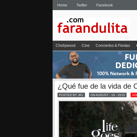
Home
Twitter
Facebook
Chollywood
Cine
Conciertos & Fiestas
¿Qué fue de la vida de C
POSTED BY JKL
ON AUGUST - 16 - 2010
AD