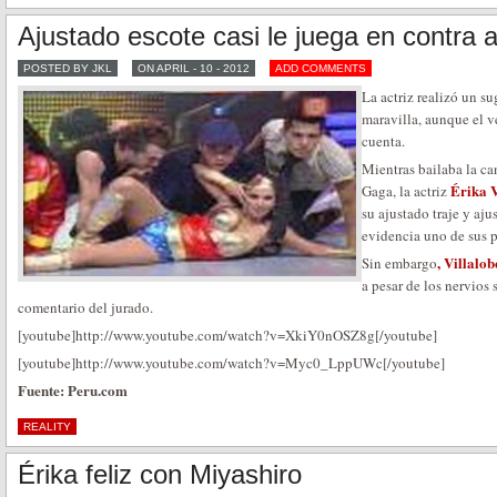
Ajustado escote casi le juega en contra a
POSTED BY JKL
ON APRIL - 10 - 2012
ADD COMMENTS
La actriz realizó un su
maravilla, aunque el v
cuenta.
Mientras bailaba la c
Érika V
Gaga, la actriz
su ajustado traje y aju
evidencia uno de sus 
, Villalob
Sin embargo
a pesar de los nervios
comentario del jurado.
[youtube]http://www.youtube.com/watch?v=XkiY0nOSZ8g[/youtube]
[youtube]http://www.youtube.com/watch?v=Myc0_LppUWc[/youtube]
Fuente: Peru.com
REALITY
Érika feliz con Miyashiro