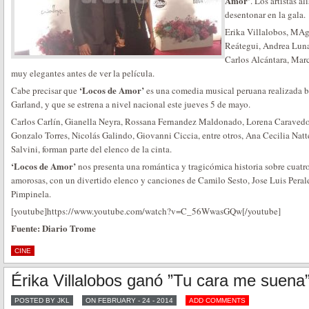
Amor’
. Los artistas a
desentonar en la gala.
Erika Villalobos, MAg
Reátegui, Andrea Lun
Carlos Alcántara, Marc
muy elegantes antes de ver la película.
‘Locos de Amor’
Cabe precisar que
es una comedia musical peruana realizada ba
Garland, y que se estrena a nivel nacional este jueves 5 de mayo.
Carlos Carlín, Gianella Neyra, Rossana Fernandez Maldonado, Lorena Caraved
Gonzalo Torres, Nicolás Galindo, Giovanni Ciccia, entre otros, Ana Cecilia Nat
Salvini, forman parte del elenco de la cinta.
‘Locos de Amor’
nos presenta una romántica y tragicómica historia sobre cuatro
amorosas, con un divertido elenco y canciones de Camilo Sesto, Jose Luis Pera
Pimpinela.
[youtube]https://www.youtube.com/watch?v=C_56WwasGQw[/youtube]
Fuente: Diario Trome
CINE
Érika Villalobos ganó ”Tu cara me suena
POSTED BY JKL
ON FEBRUARY - 24 - 2014
ADD COMMENTS