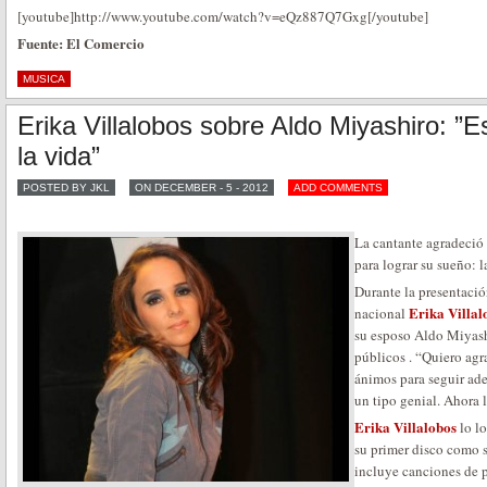
[youtube]http://www.youtube.com/watch?v=eQz887Q7Gxg[/youtube]
Fuente: El Comercio
MUSICA
Erika Villalobos sobre Aldo Miyashiro: ”
la vida”
POSTED BY JKL
ON DECEMBER - 5 - 2012
ADD COMMENTS
La cantante agradeció
para lograr su sueño: l
Durante la presentación
Erika Villa
nacional
su esposo Aldo Miyash
públicos . “Quiero ag
ánimos para seguir ade
un tipo genial. Ahora l
Erika Villalobos
lo l
su primer disco como s
incluye canciones de 