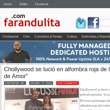
Home
Twitter
Facebook
Chollywood
Cine
Conciertos & Fiestas
Cultura
Entrevistas y Report
Chollywood se lució en alfombra roja de l
de Amor”
POSTED BY JKL
ON MAY - 5 - 2016
ADD COMMENTS
Chollywood se lució en
película peruana ‘Loc
Diversos personajes d
alfombra roja del estr