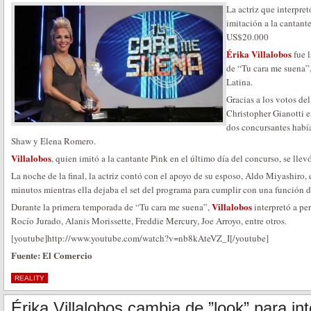
La actriz que interpret
imitación a la cantan
US$20.000
Érika Villalobos
fue 
de “Tu cara me suena”,
Latina.
Gracias a los votos de
Christopher Gianotti e
dos concursantes habí
Shaw y Elena Romero.
Villalobos
, quien imitó a la cantante Pink en el último día del concurso, se lle
La noche de la final, la actriz contó con el apoyo de su esposo, Aldo Miyashiro,
minutos mientras ella dejaba el set del programa para cumplir con una función de
Villalobos
Durante la primera temporada de “Tu cara me suena”,
interpretó a p
Rocío Jurado, Alanis Morissette, Freddie Mercury, Joe Arroyo, entre otros.
[youtube]http://www.youtube.com/watch?v=nb8kAteVZ_I[/youtube]
Fuente: El Comercio
REALITY
Érika Villalobos cambia de ”look” para int