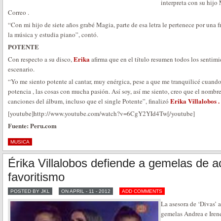
interpreta con su hijo
Correo .
“Con mi hijo de siete años grabé Magia, parte de esa letra le pertenece por una f
la música y estudia piano”, contó.
POTENTE
Erika
Con respecto a su disco,
afirma que en el título resumen todos los sentim
escenario.
“Yo me siento potente al cantar, muy enérgica, pese a que me tranquilicé cuand
potencia , las cosas con mucha pasión. Así soy, así me siento, creo que el nomb
Erika Villalobos .
canciones del álbum, incluso que el single Potente”, finalizó
[youtube]http://www.youtube.com/watch?v=6CgY2YId4Tw[/youtube]
Fuente: Peru.com
MUSICA
Érika Villalobos defiende a gemelas de 
favoritismo
POSTED BY JKL
ON APRIL - 11 - 2012
ADD COMMENTS
La asesora de ‘Divas’ a
gemelas Andrea e Irene