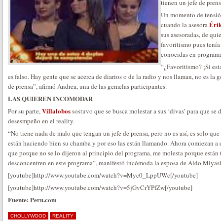
tienen un jefe de prens
Un momento de tensión 
Érik
cuando la asesora
sus asesoradas, de qui
favoritismo pues tenía
conocidas en programa
“¿Favoritismo? ¡Si est
es falso. Hay gente que se acerca de diarios o de la radio y nos llaman, no es la
de prensa”, afirmó Andrea, una de las gemelas participantes.
LAS QUIEREN INCOMODAR
Villalobos
Por su parte,
sostuvo que se busca molestar a sus ‘divas’ para que s
desesmpeño en el reality.
“No tiene nada de malo que tengan un jefe de prensa, pero no es así, es solo que 
están haciendo bien su chamba y por eso las están llamando. Ahora comiezan a de
que porque no se lo dijeron al principio del programa, me molesta porque están 
desconcentren en este programa”, manifestó incómoda la esposa de Aldo Miyash
[youtube]http://www.youtube.com/watch?v=Myc0_LppUWc[/youtube]
[youtube]http://www.youtube.com/watch?v=5jGvCrYPfZw[/youtube]
Fuente: Peru.com
CHOLLYWOOD
REALITY