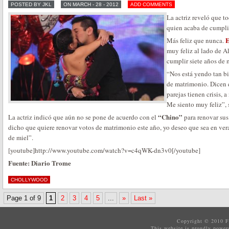
POSTED BY JKL
ON MARCH - 28 - 2012
ADD COMMENTS
La actriz reveló que 
quien acaba de cumpli
E
Más feliz que nunca.
muy feliz al lado de 
cumplir siete años de 
“Nos está yendo tan b
de matrimonio. Dicen q
parejas tienen crisis, 
Me siento muy feliz”,
“Chino”
La actriz indicó que aún no se pone de acuerdo con el
para renovar sus
dicho que quiere renovar votos de matrimonio este año, yo deseo que sea en ve
de miel”.
[youtube]http://www.youtube.com/watch?v=c4qWK-dn3v0[/youtube]
Fuente: Diario Trome
CHOLLYWOOD
Page 1 of 9
1
2
3
4
5
...
»
Last »
Copyright © 2010
F
This website is proudly powe