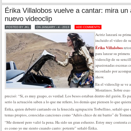
Érika Villalobos vuelve a cantar: mira un
nuevo videoclip
POSTED BY JKL
ON JANUARY - 4 - 2013
ADD COMMENTS
Actriz lanzará su prim
incluido el video de s
Érika Villalobos
reto
para lanzar su primera
videoclip de su sencil
apasionadas escenas c
recordado por acompañ
show.
En el videoclip se ve 
Moratinos. Sobre esas
precisó: “Sí, es muy guapo, es verdad. Los besos estaban dentro del guión. Es pa
serio la actuación saben a lo que me refiero, los demás que piensen lo que quiera
Érika, quien debutó cantando en la fenecida agrupación Torbellino, señaló que 
temas propios, conocidas canciones como “Adiós chico de mi barrio” de Tormen
“Me demoré pero valió la pena. Ha sido un gran esfuerzo. Estoy muy contenta co
es como yo me siento cuando canto: potente” señaló Érika.