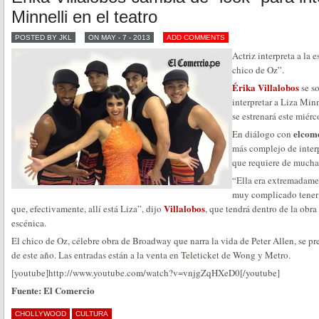
Minnelli en el teatro
POSTED BY JKL
ON MAY - 7 - 2013
ADD COMMENTS
Actriz interpreta a la 
chico de Oz”.
Érika Villalobos
se s
interpretar a Liza Min
se estrenará este miérc
elcom
En diálogo con
más complejo de interp
que requiere de mucha
“Ella era extremadame
muy complicado tener 
Villalobos
que, efectivamente, allí está Liza”, dijo
, que tendrá dentro de la ob
escénica.
El chico de Oz, célebre obra de Broadway que narra la vida de Peter Allen, se pr
de este año. Las entradas están a la venta en Teleticket de Wong y Metro.
[youtube]http://www.youtube.com/watch?v=vnjgZqHXeD0[/youtube]
Fuente: El Comercio
CHOLLYWOOD
CULTURA