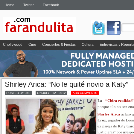
Home
Twitter
Facebook
Chollywood
Cine
Conciertos & Fiestas
Cultura
Entrevistas y Report
Shirley Arica: “No le quité novio a Katy”
POSTED BY JKL
ON JULY - 12 - 2012
ADD COMMENTS
La
“Chica realidad
porque aún no son en
Shirley Arica
aclaró 
Cruz
, jugador de Leó
ex pareja de Katy Garc
justicieras” por irres