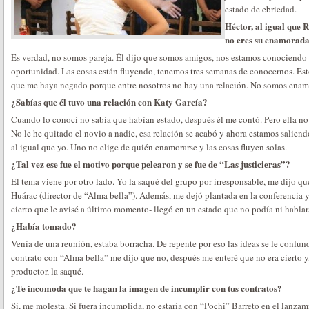
estado de ebriedad.
Héctor, al igual que 
no eres su enamora
Es verdad, no somos pareja. Él dijo que somos amigos, nos estamos conociendo
oportunidad. Las cosas están fluyendo, tenemos tres semanas de conocernos. Est
que me haya negado porque entre nosotros no hay una relación. No somos en
¿Sabías que él tuvo una relación con Katy García?
Cuando lo conocí no sabía que habían estado, después él me contó. Pero ella no
No le he quitado el novio a nadie, esa relación se acabó y ahora estamos saliend
al igual que yo. Uno no elige de quién enamorarse y las cosas fluyen solas.
¿Tal vez ese fue el motivo porque pelearon y se fue de “Las justicieras”?
El tema viene por otro lado. Yo la saqué del grupo por irresponsable, me dijo qu
Huárac (director de “Alma bella”). Además, me dejó plantada en la conferencia y
cierto que le avisé a último momento- llegó en un estado que no podía ni hablar
¿Había tomado?
Venía de una reunión, estaba borracha. De repente por eso las ideas se le confun
contrato con “Alma bella” me dijo que no, después me enteré que no era cierto y
productor, la saqué.
¿Te incomoda que te hagan la imagen de incumplir con tus contratos?
Sí, me molesta. Si fuera incumplida, no estaría con “Pochi” Barreto en el lanza