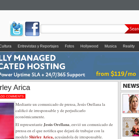
Cultura
Entrevistas y Reportajes
Fotos
Hollywood
Musica
Reality
ley Arica
ADD COMMENTS
Mediante un comunicado de prensa, Jesús Orellana la
calificó de irresponsable y de perjudicarlo
económicamente.
Jesús Orellana
El representante
, envió un comunicado de
prensa en el que notifica que dejará de trabajar con la
Shirley Arica,
modelo
acusándola de irresponsable.