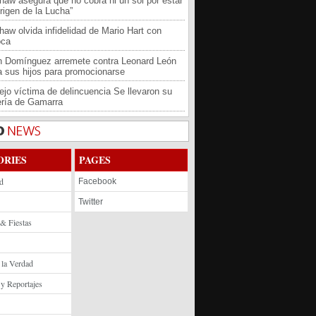
haw asegura que no cobra ni un sol por estar
rigen de la Lucha”
haw olvida infidelidad de Mario Hart con
oca
an Domínguez arremete contra Leonard León
 a sus hijos para promocionarse
jo víctima de delincuencia Se llevaron su
ría de Gamarra
ORIES
PAGES
d
Facebook
Twitter
 & Fiestas
 la Verdad
 y Reportajes