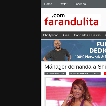
Home
Twitter
Facebook
Chollywood
Cine
Conciertos & Fiestas
Mánager demanda a Shir
POSTED BY JKL
ON NOVEMBER - 7 - 2012