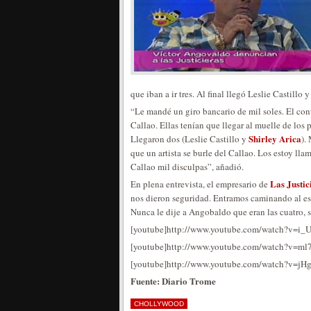
que iban a ir tres. Al final llegó Leslie Castillo y
“Le mandé un giro bancario de mil soles. El cont
Callao. Ellas tenían que llegar al muelle de los
Shirley Arica
Llegaron dos (Leslie Castillo y
).
que un artista se burle del Callao. Los estoy ll
Callao mil disculpas”, añadió.
Las Justic
En plena entrevista, el empresario de
nos dieron seguridad. Entramos caminando al e
Nunca le dije a Angobaldo que eran las cuatro, s
[youtube]http://www.youtube.com/watch?v=i_U
[youtube]http://www.youtube.com/watch?v=ml
[youtube]http://www.youtube.com/watch?v=jH
Fuente: Diario Trome
CHOLLYWOOD