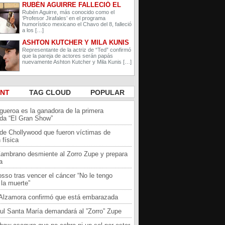
RUBÉN AGUIRRE FALLECIÓ EL
PROFESOR JIRAFALES DE EL
Rubén Aguirre, más conocido como el
‘Profesor Jirafales’ en el programa
CHAVO DEL 8
humorístico mexicano el Chavo del 8, falleció
a los […]
ASHTON KUTCHER Y MILA KUNIS
ESPERAN A SU SEGUNDO HIJO
Representante de la actriz de “Ted” confirmó
que la pareja de actores serán papás
nuevamente Ashton Kutcher y Mila Kunis […]
ENT
TAG CLOUD
POPULAR
igueroa es la ganadora de la primera
da “El Gran Show”
 de Chollywood que fueron víctimas de
 física
Zambrano desmiente al Zorro Zupe y prepara
a
sso tras vencer el cáncer “No le tengo
la muerte”
a Alzamora confirmó que está embarazada
ul Santa María demandará al ”Zorro” Zupe