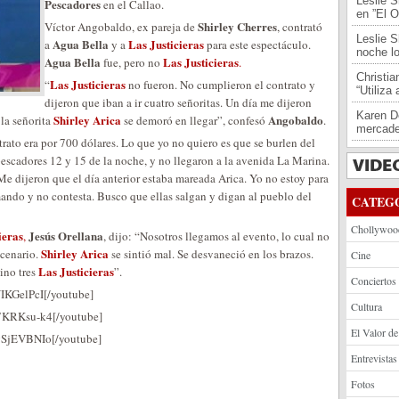
Leslie S
Pescadores
en el Callao.
en ”El O
Shirley Cherres
Víctor Angobaldo, ex pareja de
, contrató
Leslie S
Agua Bella
Las Justicieras
a
y a
para este espectáculo.
noche l
Agua Bella
Las Justicieras
fue, pero no
.
Christi
Las Justicieras
“
no fueron. No cumplieron el contrato y
“Utiliza
dijeron que iban a ir cuatro señoritas. Un día me dijeron
Karen De
Shirley Arica
Angobaldo
 la señorita
se demoró en llegar”, confesó
.
mercade
rato era por 700 dólares. Lo que yo no quiero es que se burlen del
 pescadores 12 y 15 de la noche, y no llegaron a la avenida La Marina.
 Me dijeron que el día anterior estaba mareada Arica. Yo no estoy para
amando y no contesta. Busco que ellas salgan y digan al pueblo del
CATEG
Chollywoo
ieras
Jesús Orellana
,
, dijo: “Nosotros llegamos al evento, lo cual no
Shirley Arica
scenario.
se sintió mal. Se desvaneció en los brazos.
Cine
Las Justicieras
ino tres
”.
Conciertos
IKGelPcI[/youtube]
Cultura
7KRKsu-k4[/youtube]
El Valor de
gSjEVBNIo[/youtube]
Entrevistas
Fotos