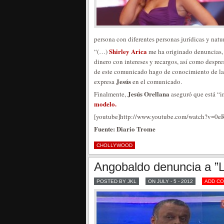
persona con diferentes personas jurídicas y nat
Shirley Arica
“(…)
me ha originado denuncias, 
dinero con intereses y recargos, así como despre
de este comunicado hago de conocimiento de la o
Jesús
expresa
en el comunicado.
Jesús Orellana
Finalmente,
aseguró que está “i
modelo.
[youtube]http://www.youtube.com/watch?v=0eR
Fuente: Diario Trome
CHOLLYWOOD
Angobaldo denuncia a ”L
POSTED BY JKL
ON JULY - 5 - 2012
ADD C