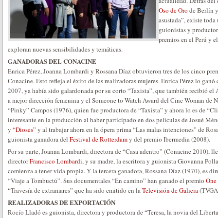
actualidad. Detrás del
Oso de Oro
de Berlín y
asustada”, existe toda
guionistas y productor
premios en el Perú y e
exploran nuevas sensibilidades y temáticas.
GANADORAS DEL CONACINE
Enrica Pérez, Joanna Lombardi y Rossana Díaz obtuvieron tres de los cinco prem
Conacine. Esto refleja el éxito de las realizadoras mujeres. Enrica Pérez lo ganó
2007, ya había sido galardonada por su corto “Taxista”, que también recibió e
a mejor dirección femenina y el Someone to Watch Award del Cine Woman de Nu
“Pinky” Campos (1976), quien fue productora de “Taxista” y ahora lo es de “Cl
interesante en la producción al haber participado en dos películas de Josué Mé
y
“Dioses”
y al trabajar ahora en la ópera prima “Las malas intenciones” de Ros
guionista ganadora del
Festival de Rotterdam
y del premio Ibermedia (2008).
Por su parte, Joanna Lombardi, directora de “Casa adentro” (Conacine 2010), llev
director
Francisco Lombardi
, y su madre, la escritora y guionista Giovanna Poll
comienza a tener vida propia. Y la tercera ganadora, Rossana Díaz (1970), es dir
“Viaje a Tombuctú”. Sus documentales “En camino” han ganado el premio
One
“Travesía de extramares” que ha sido emitido en la
Televisión de Galicia
(TVGA
REALIZADORAS DE EXPORTACIÓN
Rocío Lladó es guionista, directora y productora de “Teresa, la novia del Libert