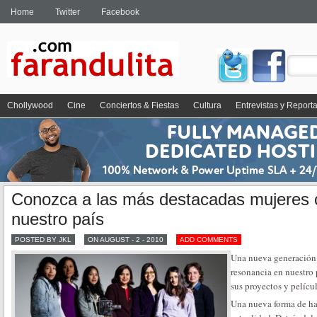
Home
Twitter
Facebook
Chollywood
Cine
Conciertos & Fiestas
Cultura
Entrevistas y Report
Conozca a las más destacadas mujeres 
nuestro país
POSTED BY JKL
ON AUGUST - 2 - 2010
ADD COMMENTS
Una nueva generación 
resonancia en nuestro p
sus proyectos y películ
Una nueva forma de hac