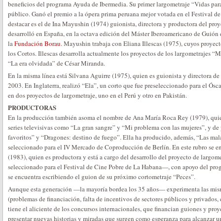
beneficios del programa Ayuda de Ibermedia. Su primer largometraje “Vidas paral
público. Ganó el premio a la ópera prima peruana mejor votada en el Festival 
destacar es el de Ina Mayushin (1974) guionista, directora y productora del proy
desarrolló en España, en la octava edición del Máster Iberoamericano de Guión
la
Fundación Borau
. Mayushin trabaja con Eliana Illescas (1975), cuyos proyect
los Cortos. Illescas desarrolla actualmente los proyectos de los largometrajes 
“La era olvidada” de César Miranda.
En la misma línea está Silvana Aguirre (1975), quien es guionista y directora d
2003. En Inglaterra, realizó “Ela”, un corto que fue preseleccionado para el Ósc
en dos proyectos de largometraje, uno en el Perú y otro en Pakistán.
PRODUCTORAS
En la producción también asoma el nombre de Ana María Roca Rey (1979), quie
series televisivas como “La gran sangre” y “Mi problema con las mujeres”, y de
favoritos” y “Dragones: destino de fuego”. Ella ha producido, además, “Las mal
seleccionado para el IV Mercado de Coproducción de Berlín. En este rubro se e
(1983), quien es productora y está a cargo del desarrollo del proyecto de largo
seleccionado para el Festival de Cine Pobre de La Habana—, con apoyo del pr
se encuentra escribiendo el guion de su próximo cortometraje “Peces”.
Aunque esta generación —la mayoría bordea los 35 años— experimenta las mism
(problemas de financiación, falta de incentivos de sectores públicos y privados, e
tiene el aliciente de los concursos internacionales, que financian guiones y proye
presentar nuevas historias y miradas que surgen como esperanza para alcanzar un