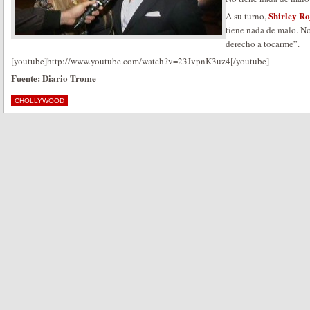
Shirley Ro
A su turno,
tiene nada de malo. 
derecho a tocarme”.
[youtube]http://www.youtube.com/watch?v=23JvpnK3uz4[/youtube]
Fuente: Diario Trome
CHOLLYWOOD