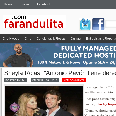
Home
Twitter
Facebook
Chollywood
Cine
Conciertos & Fiestas
Cultura
Entrevistas y Report
Sheyla Rojas: “Antonio Pavón tiene dere
POSTED BY JKL
ON JUNE - 26 - 2012
ADD COMMENTS
La integrante de “Com
novilleroen una foto 
Hace poco fueron ampa
Shirley Roja
Pavón y
“Como cualquier parej
No tiene nada de malo”