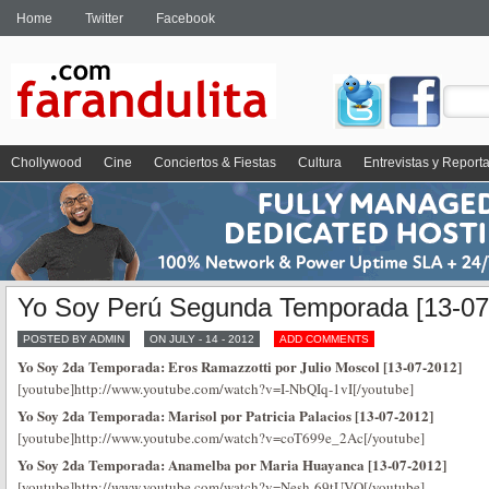
Home
Twitter
Facebook
Chollywood
Cine
Conciertos & Fiestas
Cultura
Entrevistas y Report
Yo Soy Perú Segunda Temporada [13-07
POSTED BY ADMIN
ON JULY - 14 - 2012
ADD COMMENTS
Yo Soy 2da Temporada: Eros Ramazzotti por Julio Moscol [13-07-2012]
[youtube]http://www.youtube.com/watch?v=I-NbQIq-1vI[/youtube]
Yo Soy 2da Temporada: Marisol por Patricia Palacios [13-07-2012]
[youtube]http://www.youtube.com/watch?v=coT699e_2Ac[/youtube]
Yo Soy 2da Temporada: Anamelba por Maria Huayanca [13-07-2012]
[youtube]http://www.youtube.com/watch?v=Nesh-69tUVQ[/youtube]