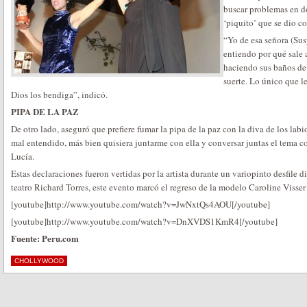
buscar problemas en do
‘piquito’ que se dio c
“Yo de esa señora (Sus
entiendo por qué sale a
haciendo sus baños de f
suerte. Lo único que le
Dios los bendiga”, indicó.
PIPA DE LA PAZ
De otro lado, aseguró que prefiere fumar la pipa de la paz con la diva de los lab
mal entendido, más bien quisiera juntarme con ella y conversar juntas el tema 
Lucía.
Estas declaraciones fueron vertidas por la artista durante un variopinto desfile di
teatro Richard Torres, este evento marcó el regreso de la modelo Caroline Visser 
[youtube]http://www.youtube.com/watch?v=JwNxtQs4AOU[/youtube]
[youtube]http://www.youtube.com/watch?v=DnXVDS1KmR4[/youtube]
Fuente: Peru.com
CHOLLYWOOD