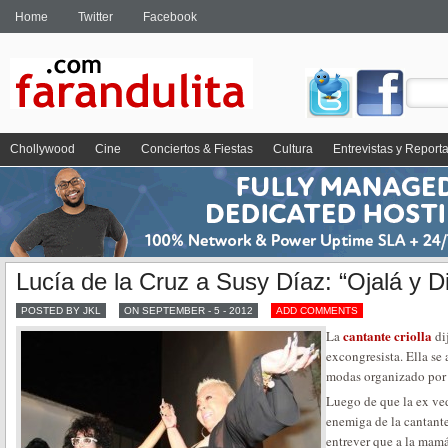
Home
Twitter
Facebook
Chollywood
Cine
Conciertos & Fiestas
Cultura
Entrevistas y Report
Lucía de la Cruz a Susy Díaz: “Ojalá y D
POSTED BY JKL
ON SEPTEMBER - 5 - 2012
ADD COMMENTS
cantante criolla
La
di
excongresista. Ella se 
modas organizado por 
Luego de que la ex ved
enemiga de la cantant
entrever que a la mamá