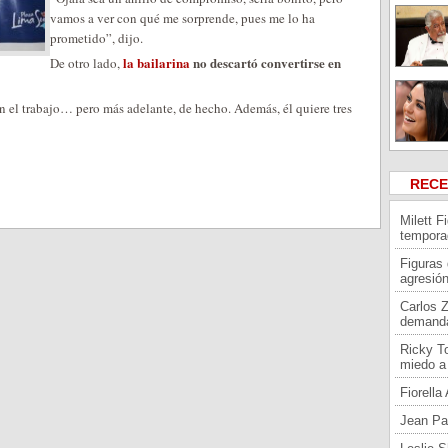
vamos a ver con qué me sorprende, pues me lo ha
prometido”, dijo.
la bailarina
no descartó convertirse en
De otro lado,
 el trabajo… pero más adelante, de hecho. Además, él quiere tres
REC
Milett F
tempora
Figuras
agresión
Carlos 
demand
Ricky To
miedo a 
Fiorell
Jean Pa