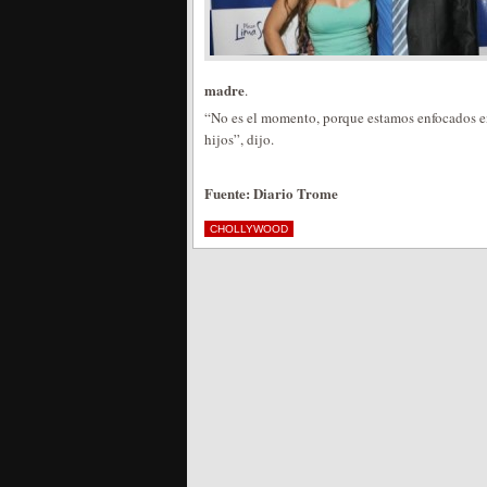
madre
.
“No es el momento, porque estamos enfocados en
hijos”, dijo.
Fuente: Diario Trome
CHOLLYWOOD