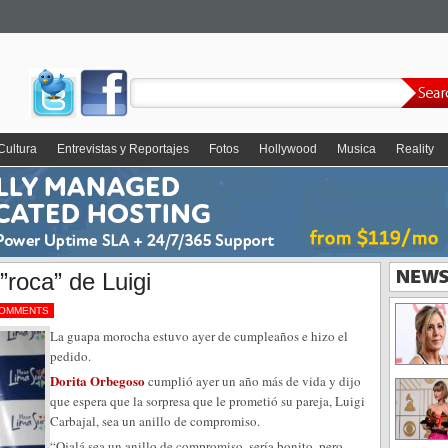
Cultura
Entrevistas y Reportajes
Fotos
Hollywood
Musica
Reality
roca” de Luigi
COMMENTS
La guapa morocha estuvo ayer de cumpleaños e hizo el
pedido.
Dorita Orbegoso
cumplió ayer un año más de vida y dijo
que espera que la sorpresa que le prometió su pareja, Luigi
Carbajal, sea un anillo de compromiso.
“Ojalá sea un anillo de compromiso, sería bonito, pero