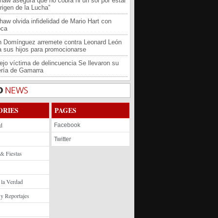
haw asegura que no cobra ni un sol por estar
rigen de la Lucha”
haw olvida infidelidad de Mario Hart con
oca
an Domínguez arremete contra Leonard León
 a sus hijos para promocionarse
jo víctima de delincuencia Se llevaron su
ría de Gamarra
ORIES
PAGES
d
Facebook
Twitter
 & Fiestas
 la Verdad
 y Reportajes