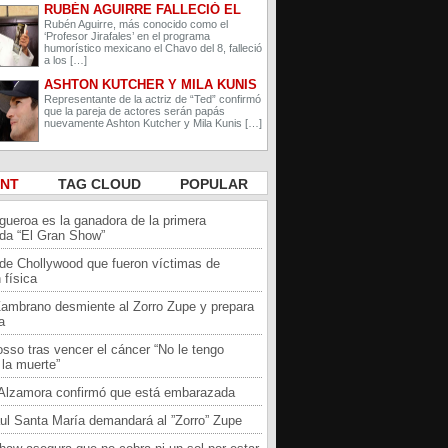
RUBÉN AGUIRRE FALLECIÓ EL
PROFESOR JIRAFALES DE EL
Rubén Aguirre, más conocido como el
‘Profesor Jirafales’ en el programa
CHAVO DEL 8
humorístico mexicano el Chavo del 8, falleció
a los […]
ASHTON KUTCHER Y MILA KUNIS
ESPERAN A SU SEGUNDO HIJO
Representante de la actriz de “Ted” confirmó
que la pareja de actores serán papás
nuevamente Ashton Kutcher y Mila Kunis […]
ENT
TAG CLOUD
POPULAR
igueroa es la ganadora de la primera
da “El Gran Show”
 de Chollywood que fueron víctimas de
 física
Zambrano desmiente al Zorro Zupe y prepara
a
sso tras vencer el cáncer “No le tengo
la muerte”
a Alzamora confirmó que está embarazada
ul Santa María demandará al ”Zorro” Zupe