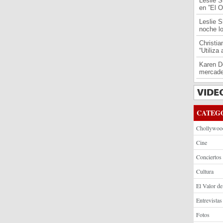
Leslie S
en ”El O
Leslie S
noche l
Christi
“Utiliza
Karen De
mercade
CATEG
Chollywoo
Cine
Conciertos
Cultura
El Valor de
Entrevistas
Fotos