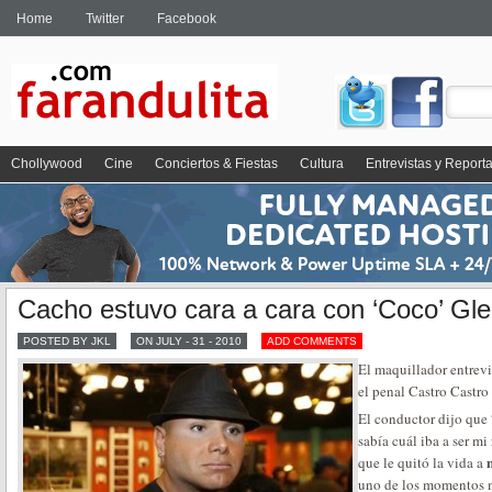
Home
Twitter
Facebook
Chollywood
Cine
Conciertos & Fiestas
Cultura
Entrevistas y Report
Cacho estuvo cara a cara con ‘Coco’ Gle
POSTED BY JKL
ON JULY - 31 - 2010
ADD COMMENTS
El maquillador entrevi
el penal Castro Castro
El conductor dijo que
sabía cuál iba a ser mi 
que le quitó la vida a
uno de los momentos m