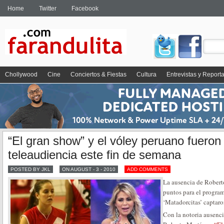
Home
Twitter
Facebook
Chollywood
Cine
Conciertos & Fiestas
Cultura
Entrevistas y Report
“El gran show” y el vóley peruano fueron 
teleaudiencia este fin de semana
POSTED BY JKL
ON AUGUST - 3 - 2010
ADD COMMENTS
La ausencia de Robert
puntos para el programa
‘Matadorcitas’ captaro
Con la notoria ausenci