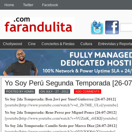
Home
Twitter
Facebook
Chollywood
Cine
Conciertos & Fiestas
Cultura
Entrevistas y Report
Yo Soy Perú Segunda Temporada [26-07
POSTED BY ADMIN
ON JULY - 27 - 2012
ADD COMMENTS
Yo Soy 2da Temporada: Bon Jovi por Yusef Gutierrez [26-07-2012]
[youtube]http://www.youtube.com/watch?v=d_Zb7ME_ULo[/youtube]
Yo Soy 2da Temporada: Rene Perez por Miguel Ponce [26-07-2012]
[youtube]http://www.youtube.com/watch?v=VUZmK_sbEKI[/youtube]
Yo Soy 2da Temporada: Camilo Sesto por Marco Diaz [26-07-2012]
[youtube]http://www.youtube.com/watch?v=05lVJOQ9dsY[/youtube]