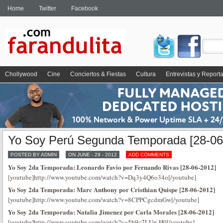
Home
Twitter
Facebook
Chollywood
Cine
Conciertos & Fiestas
Cultura
Entrevistas y Report
Yo Soy Perú Segunda Temporada [28-06
POSTED BY ADMIN
ON JUNE - 29 - 2012
ADD COMMENTS
Yo Soy 2da Temporada: Leonardo Favio por Fernando Rivas [28-06-2012]
[youtube]http://www.youtube.com/watch?v=Dq3y4Q6o34o[/youtube]
Yo Soy 2da Temporada: Marc Anthony por Cristhian Quispe [28-06-2012]
[youtube]http://www.youtube.com/watch?v=8CPPCgcdmGw[/youtube]
Yo Soy 2da Temporada: Natalia Jimenez por Carla Morales [28-06-2012]
[youtube]http://www.youtube.com/watch?v=5h9c7LUp-H0[/youtube]