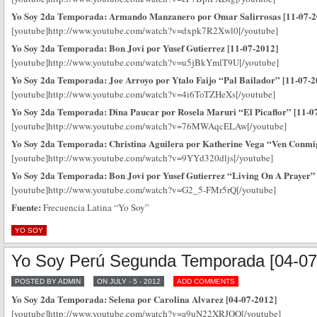
Yo Soy 2da Temporada: Armando Manzanero por Omar Salirrosas [11-07-2
[youtube]http://www.youtube.com/watch?v=dxpk7R2Xwl0[/youtube]
Yo Soy 2da Temporada: Bon Jovi por Yusef Gutierrez [11-07-2012]
[youtube]http://www.youtube.com/watch?v=u5jBkYmlT9U[/youtube]
Yo Soy 2da Temporada: Joe Arroyo por Ytalo Faijo “Pal Bailador” [11-07-2
[youtube]http://www.youtube.com/watch?v=4i6ToTZHeXs[/youtube]
Yo Soy 2da Temporada: Dina Paucar por Rosela Maruri “El Picaflor” [11-0
[youtube]http://www.youtube.com/watch?v=76MWAqcELAw[/youtube]
Yo Soy 2da Temporada: Christina Aguilera por Katherine Vega “Ven Conmi
[youtube]http://www.youtube.com/watch?v=9YYd320dljs[/youtube]
Yo Soy 2da Temporada: Bon Jovi por Yusef Gutierrez “Living On A Prayer”
[youtube]http://www.youtube.com/watch?v=G2_5-FMr5rQ[/youtube]
Fuente:
Frecuencia Latina “Yo Soy”
YO SOY
Yo Soy Perú Segunda Temporada [04-07
POSTED BY ADMIN
ON JULY - 5 - 2012
ADD COMMENTS
Yo Soy 2da Temporada: Selena por Carolina Alvarez [04-07-2012]
[youtube]http://www.youtube.com/watch?v=a9uN22XRJOQ[/youtube]