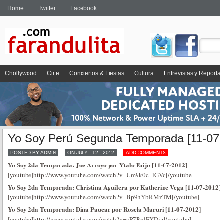
Home
Twitter
Facebook
Chollywood
Cine
Conciertos & Fiestas
Cultura
Entrevistas y Report
Yo Soy Perú Segunda Temporada [11-07
POSTED BY ADMIN
ON JULY - 12 - 2012
ADD COMMENTS
Yo Soy 2da Temporada: Joe Arroyo por Ytalo Faijo [11-07-2012]
[youtube]http://www.youtube.com/watch?v=Um9k0c_lGVo[/youtube]
Yo Soy 2da Temporada: Christina Aguilera por Katherine Vega [11-07-2012
[youtube]http://www.youtube.com/watch?v=Bp9hYbRMzTM[/youtube]
Yo Soy 2da Temporada: Dina Paucar por Rosela Maruri [11-07-2012]
[youtube]http://www.youtube.com/watch?v=zP7BplFXDig[/youtube]