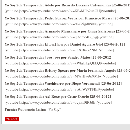
Yo Soy 2da Temporada: Adele por Ricardo Luciana Calvimontes [25-06-201
[youtube]http://www.youtube.com/watch?v=KB-MEo2ueOU[/youtube]
Yo Soy 2da Temporada: Pedro Suarez Vertiz por Francisco Massa [25-06-20
[youtube]http://www.youtube.com/watch?v=c0-G5gdh9hk[/youtube]
Yo Soy 2da Temporada: Armando Manzanero por Omar Salirrosas [25-06-2
[youtube]http://www.youtube.com/watch?v=QAomc4Pi_vg[/youtube]
Yo Soy 2da Temporada: Elton Jhon por Daniel Aguirre Giol [25-06-2012]
[youtube]http://www.youtube.com/watch?v=8G9z8atiZNM[/youtube]
Yo Soy 2da Temporada: Jose Jose por Sandro Matos [25-06-2012]
[youtube]http://www.youtube.com/watch?v=kWfgLUpQEkQ[/youtube]
Yo Soy 2da Temporada: Britney Spears por Maria Fernanda Angulo [25-06-
[youtube]http://www.youtube.com/watch?v=MWiHwAo9Mfw[/youtube]
Yo Soy 2da Temporada: Wachiturro por Diego Veramendi [25-06-2012]
[youtube]http://www.youtube.com/watch?v=vtAPWe9TFKs[/youtube]
Yo Soy 2da Temporada: Axl Roxe por Cesar Osorio [25-06-2012]
[youtube]http://www.youtube.com/watch?v=bcy5s0fRJdE[/youtube]
Fuente:
Frecuencia Latina “Yo Soy”
YO SOY