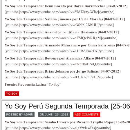
Yo Soy 2da Temporada: Demi Lovato por Dorca Barrenechea [04-07-2012]
[youtube]http://www.youtube.com/watch?v=YMDkny-WJic[/youtube]
Yo Soy 2da Temporada: Natalia Jimenez por Carla Morales [04-07-2012]
[youtube]http://www.youtube.com/watch?v=cWeIpl2XbHU[/youtube]
Yo Soy 2da Temporada: Anamelba por Maria Huayanca [04-07-2012]
[youtube]http://www.youtube.com/watch?v=nFMQvPsRRgM[/youtube]
Yo Soy 2da Temporada: Armando Manzanero por Omar Salirrosas [04-07-2
[youtube]http://www.youtube.com/watch?v=LUiP-8Em2Dk[/youtube]
Yo Soy 2da Temporada: Beyonce por Alejandra Alfaro [04-07-2012]
[youtube]http://www.youtube.com/watch?v=ENpfIhrF7oQ[/youtube]
Yo Soy 2da Temporada: Brian Johnson por Jorge Salinas [04-07-2012]
[youtube]http://www.youtube.com/watch?v=B3_hJ-717yU[/youtube]
Fuente:
Frecuencia Latina “Yo Soy”
YO SOY
Yo Soy Perú Segunda Temporada [25-06
POSTED BY ADMIN
ON JUNE - 26 - 2012
ADD COMMENTS
Yo Soy 2da Temporada: Sambo Cavero por Ricardo Trujillo Rojas [25-06-20
[youtube]http://www.youtube.com/watch?v=algVwIcwFts[/youtube]