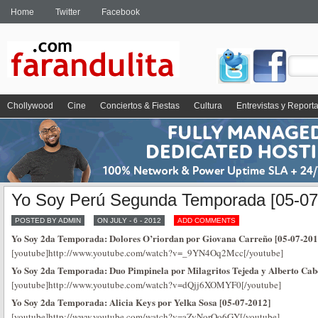
Home
Twitter
Facebook
Chollywood
Cine
Conciertos & Fiestas
Cultura
Entrevistas y Report
Yo Soy Perú Segunda Temporada [05-07
POSTED BY ADMIN
ON JULY - 6 - 2012
ADD COMMENTS
Yo Soy 2da Temporada: Dolores O’riordan por Giovana Carreño [05-07-201
[youtube]http://www.youtube.com/watch?v=_9YN4Oq2Mcc[/youtube]
Yo Soy 2da Temporada: Duo Pimpinela por Milagritos Tejeda y Alberto Cab
[youtube]http://www.youtube.com/watch?v=dQjj6XOMYF0[/youtube]
Yo Soy 2da Temporada: Alicia Keys por Yelka Sosa [05-07-2012]
[youtube]http://www.youtube.com/watch?v=aZyNorOo6GY[/youtube]