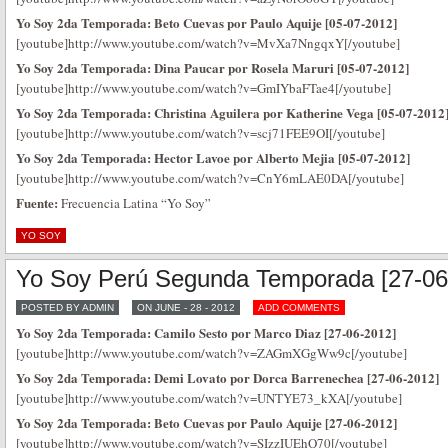
Yo Soy 2da Temporada: Beto Cuevas por Paulo Aquije [05-07-2012]
[youtube]http://www.youtube.com/watch?v=MvXa7NngqxY[/youtube]
Yo Soy 2da Temporada: Dina Paucar por Rosela Maruri [05-07-2012]
[youtube]http://www.youtube.com/watch?v=GmIYbaFTae4[/youtube]
Yo Soy 2da Temporada: Christina Aguilera por Katherine Vega [05-07-2012
[youtube]http://www.youtube.com/watch?v=scj71FEE9OI[/youtube]
Yo Soy 2da Temporada: Hector Lavoe por Alberto Mejia [05-07-2012]
[youtube]http://www.youtube.com/watch?v=CnY6mLAE0DA[/youtube]
Fuente:
Frecuencia Latina “Yo Soy”
YO SOY
Yo Soy Perú Segunda Temporada [27-06
POSTED BY ADMIN
ON JUNE - 28 - 2012
ADD COMMENTS
Yo Soy 2da Temporada: Camilo Sesto por Marco Diaz [27-06-2012]
[youtube]http://www.youtube.com/watch?v=ZAGmXGgWw9c[/youtube]
Yo Soy 2da Temporada: Demi Lovato por Dorca Barrenechea [27-06-2012]
[youtube]http://www.youtube.com/watch?v=UNTYE73_kXA[/youtube]
Yo Soy 2da Temporada: Beto Cuevas por Paulo Aquije [27-06-2012]
[youtube]http://www.youtube.com/watch?v=SIzzIUEhQ70[/youtube]