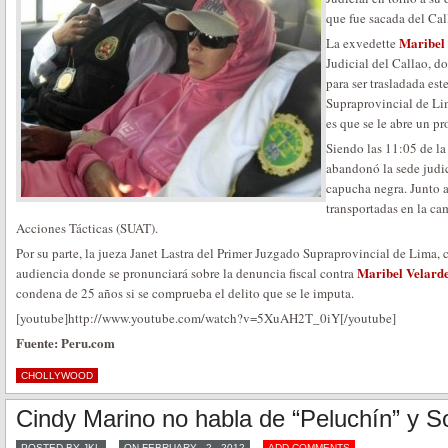
que fue sacada del Cal
Maribel
La exvedette
Judicial del Callao, do
para ser trasladada es
Supraprovincial de Lim
es que se le abre un p
Siendo las 11:05 de l
abandonó la sede judic
capucha negra. Junto a
transportadas en la c
Acciones Tácticas (SUAT).
Por su parte, la jueza Janet Lastra del Primer Juzgado Supraprovincial de Lima,
Maribel Velarde
audiencia donde se pronunciará sobre la denuncia fiscal contra
condena de 25 años si se comprueba el delito que se le imputa.
[youtube]http://www.youtube.com/watch?v=5XuAH2T_0iY[/youtube]
Fuente: Peru.com
CHOLLYWOOD
Cindy Marino no habla de “Peluchín” y S
POSTED BY JKL
ON FEBRUARY - 2 - 2012
ADD COMMENTS