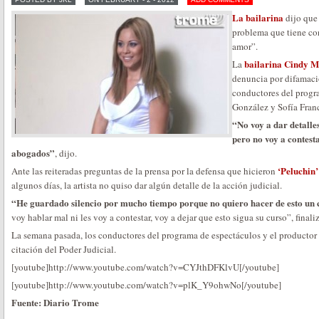
La bailarina
dijo que
problema que tiene co
amor”.
bailarina Cindy 
La
denuncia por difamaci
conductores del prog
González y Sofía Fran
“No voy a dar detalle
pero no voy a contest
abogados”
, dijo.
‘Peluchin’
Ante las reiteradas preguntas de la prensa por la defensa que hicieron
algunos días, la artista no quiso dar algún detalle de la acción judicial.
“He guardado silencio por mucho tiempo porque no quiero hacer de esto un c
voy hablar mal ni les voy a contestar, voy a dejar que esto sigua su curso”, finali
La semana pasada, los conductores del programa de espectáculos y el productor
citación del Poder Judicial.
[youtube]http://www.youtube.com/watch?v=CYJthDFKlvU[/youtube]
[youtube]http://www.youtube.com/watch?v=plK_Y9ohwNo[/youtube]
Fuente: Diario Trome