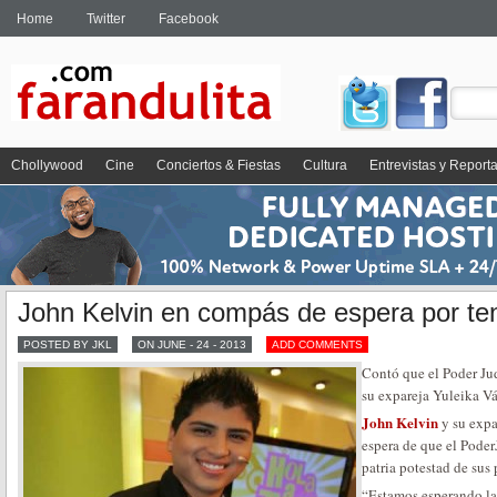
Home
Twitter
Facebook
Chollywood
Cine
Conciertos & Fiestas
Cultura
Entrevistas y Report
John Kelvin en compás de espera por ten
POSTED BY JKL
ON JUNE - 24 - 2013
ADD COMMENTS
Contó que el Poder Jud
su expareja Yuleika V
John Kelvin
y su exp
espera de que el Poder
patria potestad de sus
“Estamos esperando la 