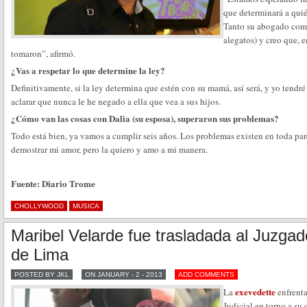
que determinará a quién
Tanto su abogado como 
alegatos) y creo que, 
tomaron”, afirmó.
¿Vas a respetar lo que determine la ley?
Definitivamente, si la ley determina que estén con su mamá, así será, y yo tendré
aclarar que nunca le he negado a ella que vea a sus hijos.
¿Cómo van las cosas con Dalia (su esposa), superaron sus problemas?
Todo está bien, ya vamos a cumplir seis años. Los problemas existen en toda pare
demostrar mi amor, pero la quiero y amo a mi manera.
Fuente: Diario Trome
CHOLLYWOOD
MUSICA
Maribel Velarde fue trasladada al Juzgad
de Lima
POSTED BY JKL
ON JANUARY - 2 - 2013
ADD COMMENTS
exevedette
La
enfrenta
Judicial en torno a su