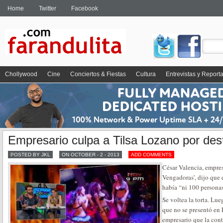
Home
Twitter
Facebook
Chollywood
Cine
Conciertos & Fiestas
Cultura
Entrevistas y Report
Empresario culpa a Tilsa Lozano por des
POSTED BY JKL
ON OCTOBER - 2 - 2013
ADD COMMENTS
César Valencia, empres
Vengadoras’, dijo que 
había “ni 100 personas
Se voltea la torta. Lu
que no se presentó en
empresario que la cont