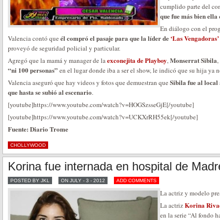
cumplido parte del co
que fue más bien ella q
En diálogo con el pr
él compró el pasaje para que la líder de
‘Las Vengadoras’
Valencia contó que
proveyó de seguridad policial y particular.
exconejita de Playboy
Monserrat Sibila
Agregó que la mamá y manager de la
,
,
“ni 100 personas”
en el lugar donde iba a ser el show, le indicó que su hija ya n
Sibila fue al local
Valencia aseguró que hay videos y fotos que demuestran que
que hasta se subió al escenario
.
[youtube]https://www.youtube.com/watch?v=HOGSzsseGjE[/youtube]
[youtube]https://www.youtube.com/watch?v=UCKXrRH55ek[/youtube]
Fuente: Diario Trome
CHOLLYWOOD
Korina fue internada en hospital de Madr
POSTED BY JKL
ON JULY - 3 - 2012
ADD COMMENTS
La actriz y modelo pres
Korina Riva
La actriz
en la serie “Al fondo h