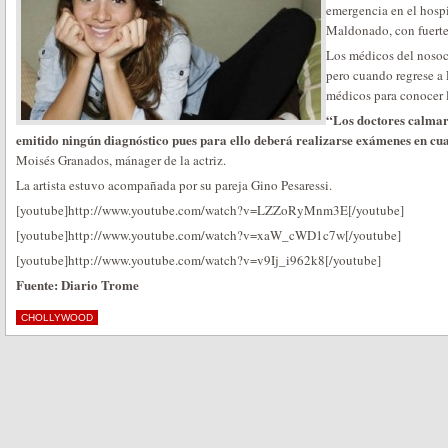
emergencia en el hospi
Maldonado, con fuertes
Los médicos del nosoc
pero cuando regrese a
médicos para conocer l
“Los doctores calmar
emitido ningún diagnóstico pues para ello deberá realizarse exámenes en cua
Moisés Granados, mánager de la actriz.
La artista estuvo acompañada por su pareja Gino Pesaressi.
[youtube]http://www.youtube.com/watch?v=LZZoRyMnm3E[/youtube]
[youtube]http://www.youtube.com/watch?v=xaW_cWD1c7w[/youtube]
[youtube]http://www.youtube.com/watch?v=v9Ij_i962k8[/youtube]
Fuente: Diario Trome
CHOLLYWOOD