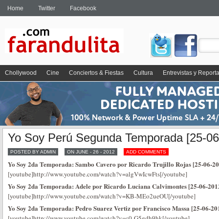
Home
Twitter
Facebook
Chollywood
Cine
Conciertos & Fiestas
Cultura
Entrevistas y Report
Yo Soy Perú Segunda Temporada [25-06
POSTED BY ADMIN
ON JUNE - 26 - 2012
ADD COMMENTS
Yo Soy 2da Temporada: Sambo Cavero por Ricardo Trujillo Rojas [25-06-20
[youtube]http://www.youtube.com/watch?v=algVwIcwFts[/youtube]
Yo Soy 2da Temporada: Adele por Ricardo Luciana Calvimontes [25-06-201
[youtube]http://www.youtube.com/watch?v=KB-MEo2ueOU[/youtube]
Yo Soy 2da Temporada: Pedro Suarez Vertiz por Francisco Massa [25-06-20
[youtube]http://www.youtube.com/watch?v=c0-G5gdh9hk[/youtube]