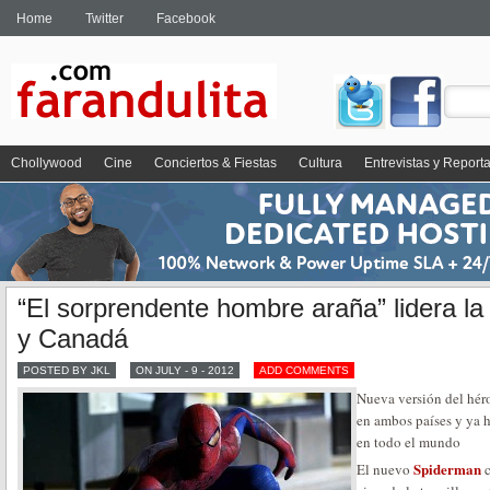
Home
Twitter
Facebook
Chollywood
Cine
Conciertos & Fiestas
Cultura
Entrevistas y Report
“El sorprendente hombre araña” lidera la
y Canadá
POSTED BY JKL
ON JULY - 9 - 2012
ADD COMMENTS
Nueva versión del hé
en ambos países y ya 
en todo el mundo
Spiderman
El nuevo
c