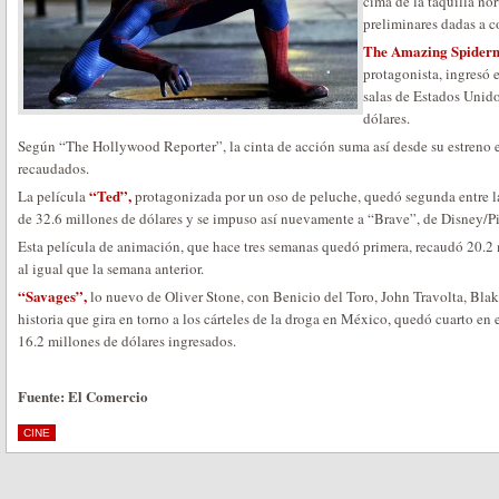
cima de la taquilla nor
preliminares dadas a c
The Amazing Spider
protagonista, ingresó e
salas de Estados Unid
dólares.
Según “The Hollywood Reporter”, la cinta de acción suma así desde su estreno e
recaudados.
“Ted”,
La película
protagonizada por un oso de peluche, quedó segunda entre l
de 32.6 millones de dólares y se impuso así nuevamente a “Brave”, de Disney/Pi
Esta película de animación, que hace tres semanas quedó primera, recaudó 20.2 
al igual que la semana anterior.
“Savages”,
lo nuevo de Oliver Stone, con Benicio del Toro, John Travolta, Blak
historia que gira en torno a los cárteles de la droga en México, quedó cuarto en 
16.2 millones de dólares ingresados.
Fuente: El Comercio
CINE