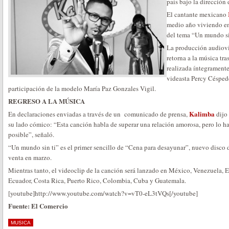
país bajo la dirección
El cantante mexicano
medio año viviendo en 
del tema “Un mundo si
La producción audiovi
retorna a la música tra
realizada íntegramente
videasta Percy Césped
participación de la modelo María Paz Gonzales Vigil.
REGRESO A LA MÚSICA
Kalimba
En declaraciones enviadas a través de un comunicado de prensa,
dijo 
su lado cómico: “Esta canción habla de superar una relación amorosa, pero lo 
posible”, señaló.
“Un mundo sin ti” es el primer sencillo de “Cena para desayunar”, nuevo disco
venta en marzo.
Mientras tanto, el videoclip de la canción será lanzado en México, Venezuela, 
Ecuador, Costa Rica, Puerto Rico, Colombia, Cuba y Guatemala.
[youtube]http://www.youtube.com/watch?v=vT0-eL3tVQs[/youtube]
Fuente: El Comercio
MUSICA