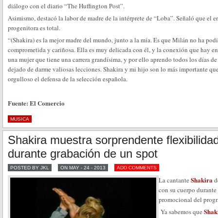
diálogo con el diario “The Huffington Post”.
Asimismo, destacó la labor de madre de la intérprete de “Loba”. Señaló que el 
progenitora es total.
“(Shakira) es la mejor madre del mundo, junto a la mía. Es que Milán no ha po
comprometida y cariñosa. Ella es muy delicada con él, y la conexión que hay entr
una mujer que tiene una carrera grandísima, y por ello aprendo todos los días d
dejado de darme valiosas lecciones. Shakira y mi hijo son lo más importante qu
orgulloso el defensa de la selección española.
Fuente: El Comercio
MUSICA
Shakira muestra sorprendente flexibilida
durante grabación de un spot
POSTED BY JKL
ON MAY - 24 - 2013
ADD COMMENTS
Shakira
La cantante
de
con su cuerpo durante
promocional del prog
Shak
Ya sabemos que