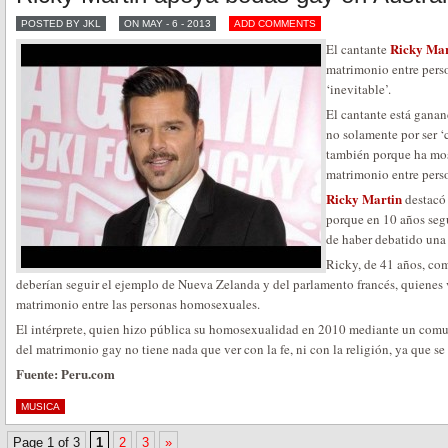
POSTED BY JKL
ON MAY - 6 - 2013
ADD COMMENTS
Ricky Mar
El cantante
matrimonio entre pers
‘inevitable’.
El cantante está gana
no solamente por ser ‘
también porque ha most
matrimonio entre pers
Ricky Martin
destacó 
porque en 10 años segu
de haber debatido una 
Ricky, de 41 años, com
deberían seguir el ejemplo de Nueva Zelanda y del parlamento francés, quienes 
matrimonio entre las personas homosexuales.
El intérprete, quien hizo pública su homosexualidad en 2010 mediante un comun
del matrimonio gay no tiene nada que ver con la fe, ni con la religión, ya que s
Fuente: Peru.com
MUSICA
Page 1 of 3
1
2
3
»