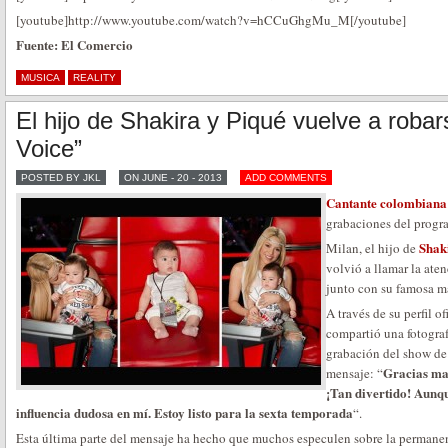
[youtube]http://www.youtube.com/watch?v=hCCuGhgMu_M[/youtube]
Fuente: El Comercio
MUSICA
REALITY
El hijo de Shakira y Piqué vuelve a roba
Voice”
POSTED BY JKL
ON JUNE - 20 - 2013
ADD COMMENTS
Cantante colombiana
grabaciones del progr
Shak
Milan, el hijo de
volvió a llamar la aten
junto con su famosa m
A través de su perfil o
compartió una fotograf
grabación del show de 
Gracias ma
mensaje: “
¡Tan divertido! Aunq
influencia dudosa en mí. Estoy listo para la sexta temporada
“.
Esta última parte del mensaje ha hecho que muchos especulen sobre la permanen