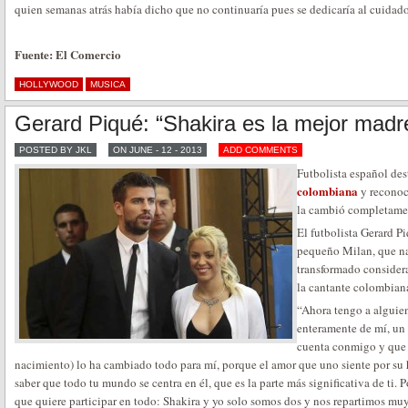
quien semanas atrás había dicho que no continuaría pues se dedicaría al cuidad
Fuente: El Comercio
HOLLYWOOD
MUSICA
Gerard Piqué: “Shakira es la mejor mad
POSTED BY JKL
ON JUNE - 12 - 2013
ADD COMMENTS
Futbolista español des
colombiana
y reconoci
la cambió completame
El futbolista Gerard P
pequeño Milan, que nac
transformado considera
la cantante colombia
“Ahora tengo a alguie
enteramente de mí, un
cuenta conmigo y que 
nacimiento) lo ha cambiado todo para mí, porque el amor que uno siente por su h
saber que todo tu mundo se centra en él, que es la parte más significativa de ti.
que quiere participar en todo: Shakira y yo solo somos dos y nos repartimos muy