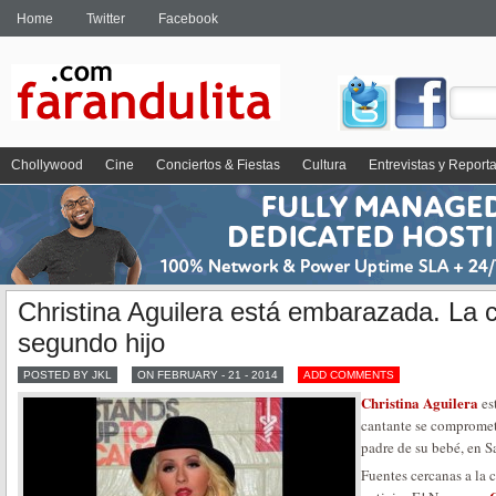
Home
Twitter
Facebook
Chollywood
Cine
Conciertos & Fiestas
Cultura
Entrevistas y Report
Christina Aguilera está embarazada. La 
segundo hijo
POSTED BY JKL
ON FEBRUARY - 21 - 2014
ADD COMMENTS
Christina Aguilera
es
cantante se compromet
padre de su bebé, en S
Fuentes cercanas a la c