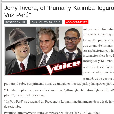
Jerry Rivera, el “Puma” y Kalimba llegar
Voz Perú”
POSTED BY JKL
ON AUGUST - 16 - 2013
ADD COMMENTS
Artistas serán los entr
programa de canto que 
La versión peruana de 
que es uno de los más 
sus grabaciones con la 
internacionales: Jerry 
Rodríguez y Kalimba.
A ellos se les sumó la 
peruana del grupo de 
A través de su cuenta o
pronunció sobre sus primeras horas de trabajo en nuestro país y halagó, en partic
“Ha sido un placer conocer a la señora Eva Ayllón , ¡tan talentosa!, ¡tan cultural!,
placer”, escribió el mexicano.
“La Voz Perú” se estrenará en Frecuencia Latina inmediatamente después de la t
de setiembre.
[youtube]http://www.youtube.com/watch?v=6Nox7fzN7Rg[/youtube]