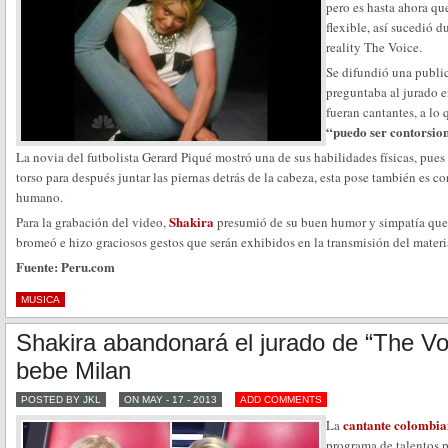
pero es hasta ahora q
flexible, así sucedió 
reality The Voice.
Se difundió una public
preguntaba al jurado e
fueran cantantes, a lo
“puedo ser contorsion
La novia del futbolista Gerard Piqué mostró una de sus habilidades físicas, pues
torso para después juntar las piernas detrás de la cabeza, esta pose también es
humano.
Shakira
Para la grabación del video,
presumió de su buen humor y simpatía que l
bromeó e hizo graciosos gestos que serán exhibidos en la transmisión del materi
Fuente: Peru.com
MUSICA
Shakira abandonará el jurado de “The Voi
bebe Milan
POSTED BY JKL
ON MAY - 17 - 2013
ADD COMMENTS
cantante colombi
La
programa de talentos p