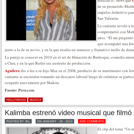
C
noticias E! News que
de su prometido Matthe
impulso definitivo pa
San Valentín.
La cantante reveló a t
comprometió con Matth
años. “Él me preguntó
que acompañó una foto
junto a la de su novio, y en la que resalta un inmenso y llamativo anillo de diam
La pareja se conoció en 2010 en el set de filmación de Burlesque, comedia mus
a Cher, y en la que Rutler era asistente de producción.
Aguilera
dio a luz a su hijo Max en el 2008, producto de su matrimonio con Jo
cantante se encuentra tomando un descanso laboral luego de culminar su partici
ocupado nuevamente por Shakira.
Fuente: Peru.com
HOLLYWOOD
MUSICA
Kalimba estrenó video musical que filmó 
POSTED BY JKL
ON JANUARY - 28 - 2014
ADD COMMENTS
El clip del tema “Un m