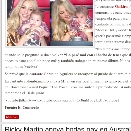
Shakira
La cantante
a
concurso de canciones
temporada para pasar 
cantante colombiana di
“Access Hollywood” tr
quería pasar más tiemp
terminar un nuevo dis
“No la próxima tempora
“Lo pasé mal con el hecho de tener que 
cuando se le preguntó si iba a volver.
necesito estar con él un poco más y también trabajar en mi nuevo álbum. Nunca s
temporadas (vuelva)”.
Se prevé que la cantante Christina Aguilera se incorpore al jurado de cuatro mi
La cantante colombiana dio a luz a Milan en enero, el primer hijo tanto para ella
del Barcelona Gerard Piqué. “The Voice”, con una sintonía promedio de 14 millo
temporada el 18 de junio.
[youtube]https://www.youtube.com/watch?v=Gc8mMvqyUx0[/youtube]
Fuente: El Comercio
MUSICA
Ricky Martin apoya bodas gay en Austral