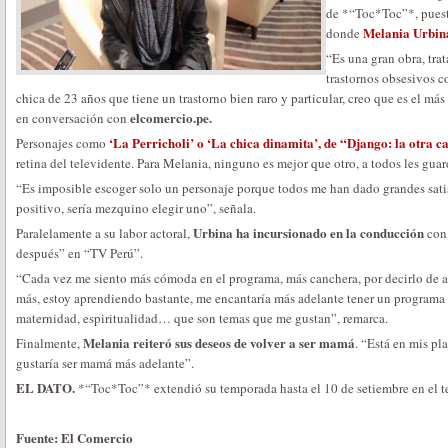
de *“Toc*Toc”*, puesta
Melania Urbi
donde
“Es una gran obra, trat
trastornos obsesivos 
chica de 23 años que tiene un trastorno bien raro y particular, creo que es el m
elcomercio.pe.
en conversación con
‘La Perricholi’ o ‘La chica dinamita’, de “Django: la otra c
Personajes como
retina del televidente. Para Melania, ninguno es mejor que otro, a todos les guar
“Es imposible escoger solo un personaje porque todos me han dado grandes sati
positivo, sería mezquino elegir uno”, señala.
Urbina ha incursionado en la conducción
Paralelamente a su labor actoral,
con
después” en “TV Perú”.
“Cada vez me siento más cómoda en el programa, más canchera, por decirlo de 
más, estoy aprendiendo bastante, me encantaría más adelante tener un programa 
maternidad, espiritualidad… que son temas que me gustan”, remarca.
Melania reiteró sus deseos de volver a ser mamá
Finalmente,
. “Está en mis p
gustaría ser mamá más adelante”.
EL DATO.
*“Toc*Toc”* extendió su temporada hasta el 10 de setiembre en el t
Fuente: El Comercio