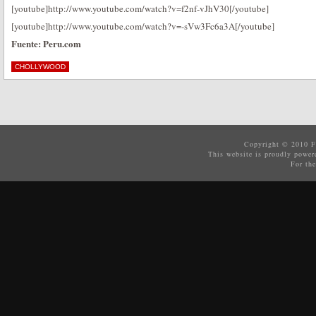
[youtube]http://www.youtube.com/watch?v=f2nf-vJhV30[/youtube]
[youtube]http://www.youtube.com/watch?v=-sVw3Fc6a3A[/youtube]
Fuente: Peru.com
CHOLLYWOOD
Copyright © 2010
F
This website is proudly powe
For the