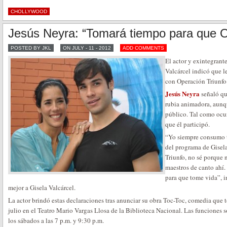
CHOLLYWOOD
Jesús Neyra: “Tomará tiempo para que O
POSTED BY JKL
ON JULY - 11 - 2012
ADD COMMENTS
El actor y exintegrant
Valcárcel indicó que l
con Operación Triunfo
Jesús Neyra
señaló qu
rubia animadora, aunqu
público. Tal como ocur
que él participó.
“Yo siempre consumo te
del programa de Gisela
Triunfo, no sé porque 
maestros de canto ahí.
para que tome vida”, 
mejor a Gisela Valcárcel.
La actor brindó estas declaraciones tras anunciar su obra Toc-Toc, comedia que 
julio en el Teatro Mario Vargas Llosa de la Biblioteca Nacional. Las funciones so
los sábados a las 7 p.m. y 9:30 p.m.