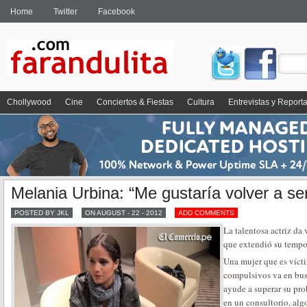
Home
Twitter
Facebook
Chollywood
Cine
Conciertos & Fiestas
Cultura
Entrevistas y Report
Melania Urbina: “Me gustaría volver a s
POSTED BY JKL
ON AUGUST - 22 - 2012
ADD COMMENTS
La talentosa actriz da
que extendió su tempo
Una mujer que es vícti
compulsivos va en busc
ayude a superar su pro
en un consultorio, algo