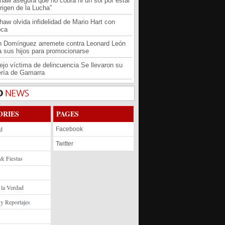
haw asegura que no cobra ni un sol por estar
rigen de la Lucha”
haw olvida infidelidad de Mario Hart con
oca
an Domínguez arremete contra Leonard León
 a sus hijos para promocionarse
jo víctima de delincuencia Se llevaron su
ría de Gamarra
ORIES
PAGES
d
Facebook
Twitter
 & Fiestas
 la Verdad
 y Reportajes