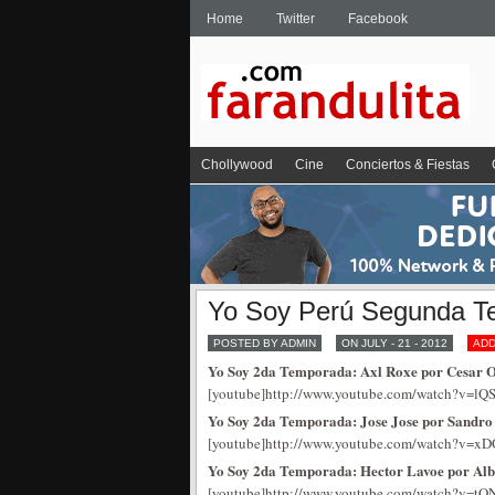
Home
Twitter
Facebook
Chollywood
Cine
Conciertos & Fiestas
Yo Soy Perú Segunda T
POSTED BY ADMIN
ON JULY - 21 - 2012
AD
Yo Soy 2da Temporada: Axl Roxe por Cesar O
[youtube]http://www.youtube.com/watch?v=
Yo Soy 2da Temporada: Jose Jose por Sandro
[youtube]http://www.youtube.com/watch?v=x
Yo Soy 2da Temporada: Hector Lavoe por Alb
[youtube]http://www.youtube.com/watch?v=tQN