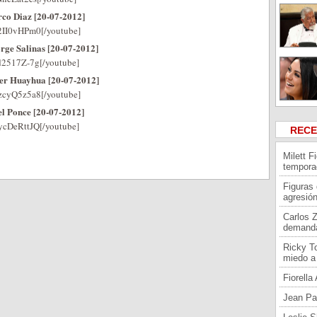
co Diaz [20-07-2012]
2II0vHPm0[/youtube]
ge Salinas [20-07-2012]
d2517Z-7g[/youtube]
er Huayhua [20-07-2012]
zcyQ5z5a8[/youtube]
l Ponce [20-07-2012]
ycDeRttJQ[/youtube]
REC
Milett F
tempora
Figuras
agresión
Carlos 
demand
Ricky To
miedo a 
Fiorell
Jean Pa