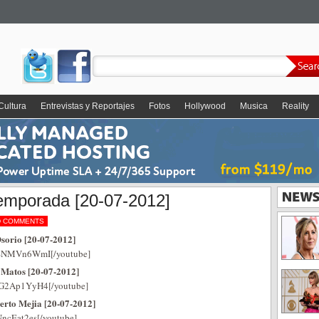
Cultura
Entrevistas y Reportajes
Fotos
Hollywood
Musica
Reality
emporada [20-07-2012]
D COMMENTS
sorio [20-07-2012]
lQSNMVn6WmI[/youtube]
 Matos [20-07-2012]
DG2Ap1YyH4[/youtube]
erto Mejia [20-07-2012]
ncEat2es[/youtube]