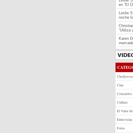
Leslie S
en ”El O
Leslie S
noche l
Christi
“Utiliza
Karen De
mercade
CATEG
Chollywoo
Cine
Conciertos
Cultura
El Valor de
Entrevistas
Fotos