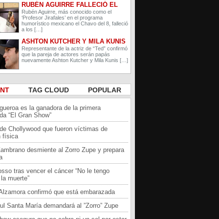
RUBÉN AGUIRRE FALLECIÓ EL
PROFESOR JIRAFALES DE EL
Rubén Aguirre, más conocido como el
‘Profesor Jirafales’ en el programa
CHAVO DEL 8
humorístico mexicano el Chavo del 8, falleció
a los […]
ASHTON KUTCHER Y MILA KUNIS
ESPERAN A SU SEGUNDO HIJO
Representante de la actriz de “Ted” confirmó
que la pareja de actores serán papás
nuevamente Ashton Kutcher y Mila Kunis […]
ENT
TAG CLOUD
POPULAR
igueroa es la ganadora de la primera
da “El Gran Show”
 de Chollywood que fueron víctimas de
 física
Zambrano desmiente al Zorro Zupe y prepara
a
sso tras vencer el cáncer “No le tengo
la muerte”
a Alzamora confirmó que está embarazada
ul Santa María demandará al ”Zorro” Zupe