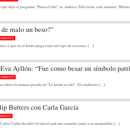
ío que dejó el programa “Prensa Libre” en América Televisión. esde mañana “Minut
e de malo un beso?”
OMMENTS
nitos y que en el fondo juega cone este tipo de acciones. […]
a Eva Ayllón: “Fue como besar un símbolo patr
COMMENTS
sus labios la semana pasada en “La noche es mía”. El conductor […]
llip Butters con Carla García
MMENTS
s,Carlos Carlín decidió olvidar el mal rato cenando junto a su inseparable […]