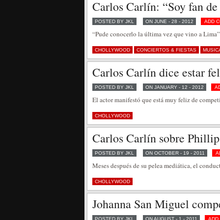
Carlos Carlín: “Soy fan de
POSTED BY JKL
ON JUNE - 28 - 2012
ADD 
“Pude conocerlo la última vez que vino a Lima”
CHOLLYWOOD
CONCIERTOS & FIESTAS
MUSIC
Carlos Carlín dice estar f
POSTED BY JKL
ON JANUARY - 12 - 2012
A
El actor manifestó que está muy feliz de compe
CHOLLYWOOD
Carlos Carlín sobre Philli
POSTED BY JKL
ON OCTOBER - 19 - 2011
A
Meses después de su pelea mediática, el conduct
CHOLLYWOOD
Johanna San Miguel compet
POSTED BY JKL
ON AUGUST - 1 - 2011
ADD