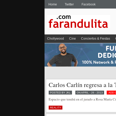
Home
Twitter
Facebook
Chollywood
Cine
Conciertos & Fiestas
Carlos Carlín regresa a la
POSTED BY JKL
ON APRIL - 26 - 2013
ADD 
Espacio que tendrá en el jurado a Rosa María Ci
REALITY