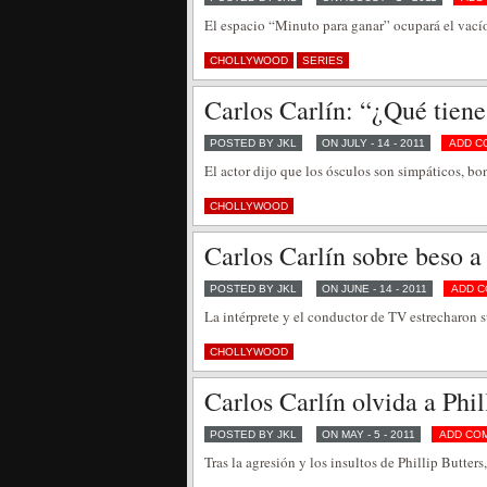
El espacio “Minuto para ganar” ocupará el vac
CHOLLYWOOD
SERIES
Carlos Carlín: “¿Qué tien
POSTED BY JKL
ON JULY - 14 - 2011
ADD C
El actor dijo que los ósculos son simpáticos, bo
CHOLLYWOOD
Carlos Carlín sobre beso 
POSTED BY JKL
ON JUNE - 14 - 2011
ADD 
La intérprete y el conductor de TV estrecharon 
CHOLLYWOOD
Carlos Carlín olvida a Phi
POSTED BY JKL
ON MAY - 5 - 2011
ADD CO
Tras la agresión y los insultos de Phillip Butter