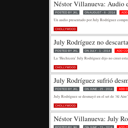
Néstor Villanueva: Audio 
POSTED BY JKL
ON AUGUST - 6 - 2014
ADD
Un audio presentado por July Rodríguez comprob
CHOLLYWOOD
July Rodríguez no descart
POSTED BY JKL
ON JULY - 1 - 2014
ADD C
La ‘Hechicera’ July Rodríguez dijo no creer est
CHOLLYWOOD
July Rodríguez sufrió desm
POSTED BY JKL
ON JUNE - 25 - 2014
ADD 
July Rodríguez se desmayó en el set de ‘Al Aire’
CHOLLYWOOD
Néstor Villanueva: July R
POSTED BY JKL
ON JUNE - 23 - 2014
ADD 