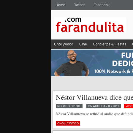
Home
Twitter
Facebook
Chollywood
Cine
Conciertos & Fiestas
Néstor Villanueva dice que
POSTED BY JKL
ON AUGUST - 8 - 2014
ADD
Néstor Villanueva se refirió al audio que difun
CHOLLYWOOD