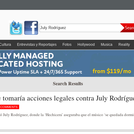
Cultura
Entrevistas y Reportajes
Fotos
Hollywood
Musica
Reality
Search Results
 tomaría acciones legales contra July Rodrígu
 COMMENTS
dió July Rodríguez, donde la ‘Hechicera’ aseguraba que el músico ‘se quedada dorm