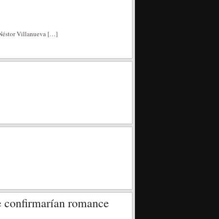
 Néstor Villanueva […]
ue confirmarían romance