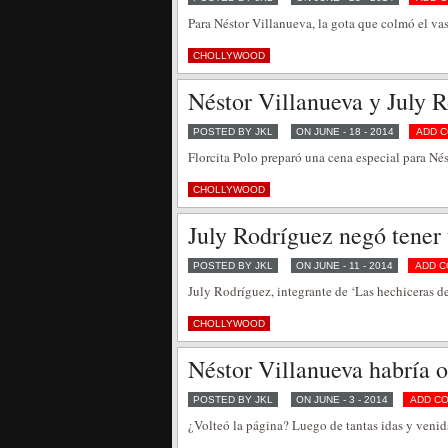
Para Néstor Villanueva, la gota que colmó el v
CHOLLYWOOD
Néstor Villanueva y July 
POSTED BY JKL
ON JUNE - 18 - 2014
ADD 
Florcita Polo preparó una cena especial para Né
CHOLLYWOOD
July Rodríguez negó tener
POSTED BY JKL
ON JUNE - 11 - 2014
ADD 
July Rodríguez, integrante de ‘Las hechiceras d
CHOLLYWOOD
Néstor Villanueva habría o
POSTED BY JKL
ON JUNE - 3 - 2014
ADD C
¿Volteó la página? Luego de tantas idas y venid