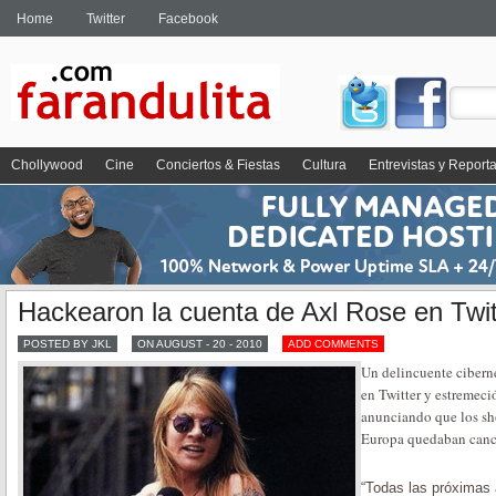
Home
Twitter
Facebook
Chollywood
Cine
Conciertos & Fiestas
Cultura
Entrevistas y Report
Hackearon la cuenta de Axl Rose en Twit
POSTED BY JKL
ON AUGUST - 20 - 2010
ADD COMMENTS
Un delincuente ciberné
en Twitter y estremeci
anunciando que los sh
Europa quedaban cance
“Todas las próximas