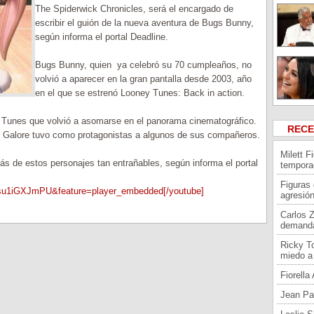
The Spiderwick Chronicles, será el encargado de
escribir el guión de la nueva aventura de Bugs Bunny,
según informa el portal Deadline.
Bugs Bunny, quien ya celebró su 70 cumpleaños, no
volvió a aparecer en la gran pantalla desde 2003, año
en el que se estrenó Looney Tunes: Back in action.
y Tunes que volvió a asomarse en el panorama cinematográfico.
REC
y Galore tuvo como protagonistas a algunos de sus compañeros.
Milett F
s de estos personajes tan entrañables, según informa el portal
tempora
Figuras
usu1iGXJmPU&feature=player_embedded[/youtube]
agresión
Carlos 
demand
Ricky To
miedo a 
Fiorell
Jean Pa