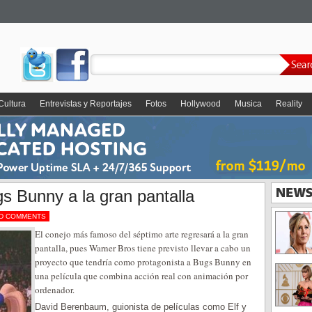
Cultura
Entrevistas y Reportajes
Fotos
Hollywood
Musica
Reality
gs Bunny a la gran pantalla
D COMMENTS
El conejo más famoso del séptimo arte regresará a la gran
pantalla, pues Warner Bros tiene previsto llevar a cabo un
proyecto que tendría como protagonista a Bugs Bunny en
una película que combina acción real con animación por
ordenador.
David Berenbaum, guionista de películas como Elf y