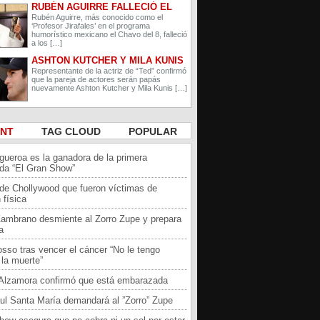
RUBÉN AGUIRRE FALLECIÓ EL
PROFESOR JIRAFALES DE EL
Rubén Aguirre, más conocido como el
‘Profesor Jirafales’ en el programa
CHAVO DEL 8
humorístico mexicano el Chavo del 8, falleció
a los […]
ASHTON KUTCHER Y MILA KUNIS
ESPERAN A SU SEGUNDO HIJO
Representante de la actriz de “Ted” confirmó
que la pareja de actores serán papás
nuevamente Ashton Kutcher y Mila Kunis […]
ENT
TAG CLOUD
POPULAR
igueroa es la ganadora de la primera
da “El Gran Show”
 de Chollywood que fueron víctimas de
 física
Zambrano desmiente al Zorro Zupe y prepara
a
sso tras vencer el cáncer “No le tengo
la muerte”
a Alzamora confirmó que está embarazada
ul Santa María demandará al ”Zorro” Zupe