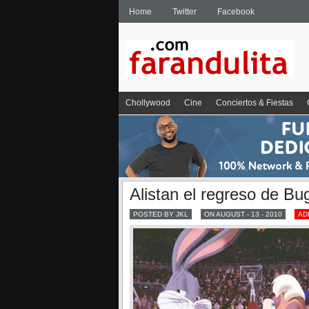
Home
Twitter
Facebook
Chollywood
Cine
Conciertos & Fiestas
Alistan el regreso de Bu
POSTED BY JKL
ON AUGUST - 13 - 2010
AD