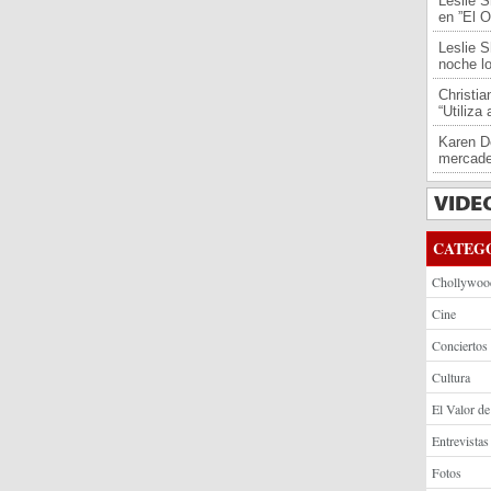
Leslie S
en ”El O
Leslie S
noche l
Christi
“Utiliza
Karen De
mercade
CATEG
Chollywoo
Cine
Conciertos
Cultura
El Valor de
Entrevistas
Fotos