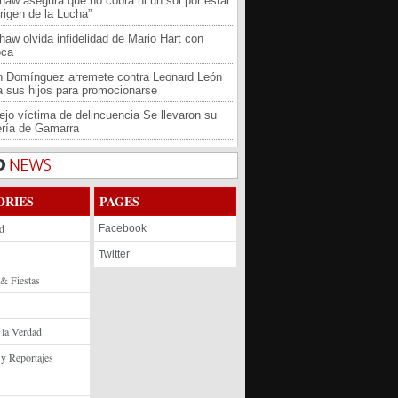
haw asegura que no cobra ni un sol por estar
rigen de la Lucha”
haw olvida infidelidad de Mario Hart con
oca
an Domínguez arremete contra Leonard León
 a sus hijos para promocionarse
jo víctima de delincuencia Se llevaron su
ría de Gamarra
ORIES
PAGES
d
Facebook
Twitter
 & Fiestas
 la Verdad
 y Reportajes