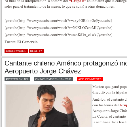
“Grupo 5”
Al final de la interpretación, a nombre del
anunciaron que le entregar
soles para el tratamiento de la menor, lo que se sumó a otras donaciones.
[youtube]http://www.youtube.com/watch?v=axy6GRhbnGc[/youtube]
[youtube]http://www.youtube.com/watch?v=N0KLOZcbtMI[/youtube]
[youtube]http://www.youtube.com/watch?v=moK83x_e1wk[/youtube]
Fuente: El Comercio
CHOLLYWOOD
REALITY
Cantante chileno Américo protagonizó in
Aeropuerto Jorge Chávez
POSTED BY JKL
ON NOVEMBER - 10 - 2011
ADD COMMENTS
Músico que ganó popu
discutió con la tripul
Américo, el cantante c
Gru
con los temas del
Aeropuerto Jorge Cháv
La Cuarta, el cantante
la aerolínea Taca tras f