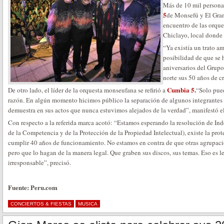
Más de 10 mil persona
5
de Monsefú y El Gra
encuentro de las orque
Chiclayo, local donde 
“Ya existía un trato a
posibilidad de que se 
aniversarios del Grupo 
norte sus 50 años de c
Cumbia 5.
De otro lado, el líder de la orquesta monseufana se refirió a
“Solo pued
razón. En algún momento hicimos público la separación de algunos integrantes 
demuestra en sus actos que nunca estuvimos alejados de la verdad”, manifestó e
Con respecto a la referida marca acotó: “Estamos esperando la resolución de Ind
de la Competencia y de la Protección de la Propiedad Intelectual), existe la pro
cumplir 40 años de funcionamiento. No estamos en contra de que otras agrupaci
pero que lo hagan de la manera legal. Que graben sus discos, sus temas. Eso es le
irresponsable”, precisó.
Fuente: Peru.com
CONCIERTOS & FIESTAS
MUSICA