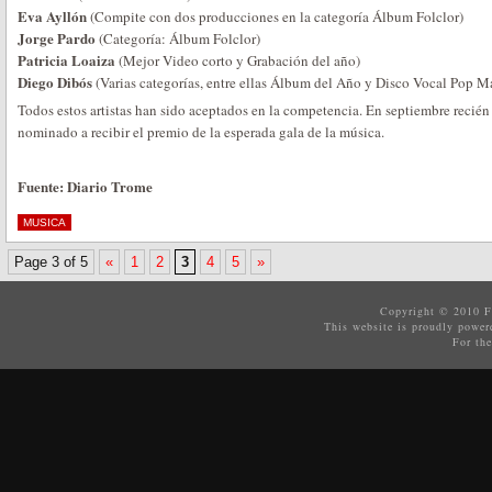
Eva Ayllón
(Compite con dos producciones en la categoría Álbum Folclor)
Jorge Pardo
(Categoría: Álbum Folclor)
Patricia Loaiza
(Mejor Video corto y Grabación del año)
Diego Dibós
(Varias categorías, entre ellas Álbum del Año y Disco Vocal Pop M
Todos estos artistas han sido aceptados en la competencia. En septiembre recié
nominado a recibir el premio de la esperada gala de la música.
Fuente: Diario Trome
MUSICA
Page 3 of 5
«
1
2
3
4
5
»
Copyright © 2010
F
This website is proudly powe
For the