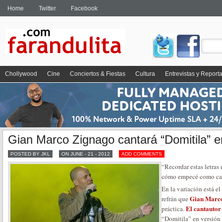
Home
Twitter
Facebook
Chollywood
Cine
Conciertos & Fiestas
Cultura
Entrevistas y Report
Gian Marco Zignago cantará “Domitila” 
POSTED BY JKL
ON JUNE - 21 - 2012
ADD COMMENTS
“Recordar estas letras 
cómo empecé como cant
En la variación está e
Gian Marc
refrán que
El cantautor
práctica.
“Domitila” en versión