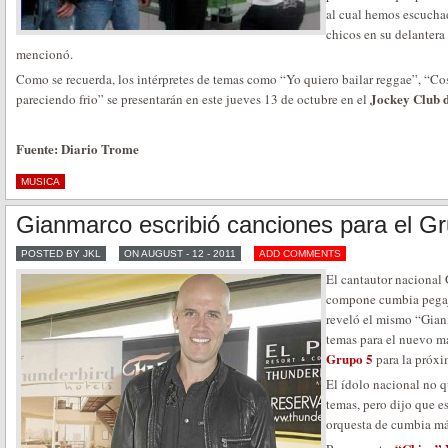
al cual hemos escucha
chicos en su delantera
mencionó.
Como se recuerda, los intérpretes de temas como “Yo quiero bailar reggae”, “C
Jockey Club d
pareciendo frio” se presentarán en este jueves 13 de octubre en el
Fuente: Diario Trome
MUSICA
Gianmarco escribió canciones para el G
POSTED BY JKL
ON AUGUST - 12 - 2011
ADD COMMENTS
El cantautor naciona
compone cumbia pegajos
reveló el mismo “Giani
temas para el nuevo ma
Grupo 5
para la próxi
El ídolo nacional no q
temas, pero dijo que e
orquesta de cumbia más