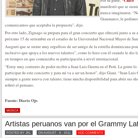
“Chico” 
Por su parte,
manifestó que se sient
nunca imaginaron. “No
Gianmarco, le pedimo
comunicarnos que aceptaba la propuesta”, dijo.
Por otro lado, Zignago se prepara para el gran concierto que ofrecerá junto a su
próximo 15 de setiembre en el estadio de la Universidad Nacional Mayor de Sa
Aseguró que se siente muy orgulloso de ser amigo de la estrella dominicana po
inclusivo que apoya a los nuevos talentos”, como lo hizo con él cuando le dio l
en tiempos en que comenzaba su participación a nivel internacional.
“Estoy muy contento de poder recibir a Juan Luis Guerra en el Perú. La gente l
participar de este concierto y para mí va a ser un honor”, dijo Giani. “Juan Lui
siempre a gente nueva con talento, tiene mucha disponibilidad para abrir sus sh
refirió el peruano.
Fuente: Diario Ojo
MUSICA
Artistas peruanos van por el Grammy La
POSTED BY JKL
ON AUGUST - 8 - 2011
ADD COMMENTS