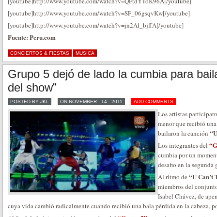
[youtube]http://www.youtube.com/watch?v=QFtdYToK96A[/youtube]
[youtube]http://www.youtube.com/watch?v=SF_06gsqvKw[/youtube]
[youtube]http://www.youtube.com/watch?v=jn2Al_bjffA[/youtube]
Fuente: Peru.com
CONCIERTOS & FIESTAS
MUSICA
Grupo 5 dejó de lado la cumbia para bail
del show”
POSTED BY JKL
ON NOVEMBER - 14 - 2011
ADD COMMENTS
Los artistas participar
menor que recibió una 
“U
bailaron la canción
“G
Los integrantes del
cumbia por un momento
desafio en la segunda 
“U Can’t 
Al ritmo de
miembros del conjunto
Isabel Chávez, de ape
cuya vida cambió radicalmente cuando recibió una bala pérdida en la cabeza, po