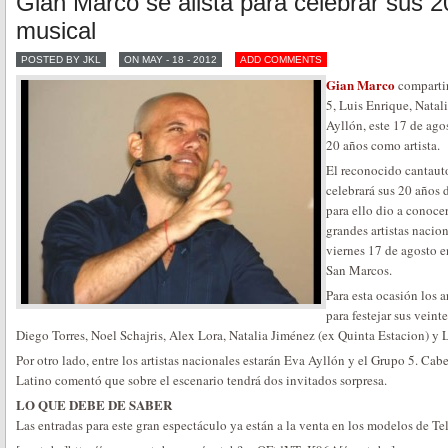
Gian Marco se alista para celebrar sus 2
musical
POSTED BY JKL
ON MAY - 18 - 2012
ADD COMMENTS
Gian Marco
comparti
5, Luis Enrique, Natal
Ayllón, este 17 de ago
20 años como artista.
El reconocido cantaut
celebrará sus 20 años de
para ello dio a conoce
grandes artistas nacio
viernes 17 de agosto e
San Marcos.
Para esta ocasión los 
para festejar sus veint
Diego Torres, Noel Schajris, Alex Lora, Natalia Jiménez (ex Quinta Estacion) y 
Por otro lado, entre los artistas nacionales estarán Eva Ayllón y el Grupo 5. Ca
Latino comentó que sobre el escenario tendrá dos invitados sorpresa.
LO QUE DEBE DE SABER
Las entradas para este gran espectáculo ya están a la venta en los modelos de T