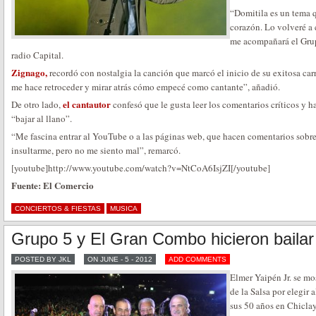
“Domitila es un tema
corazón. Lo volveré a 
me acompañará el Grup
radio Capital.
Zignago,
recordó con nostalgia la canción que marcó el inicio de su exitosa carr
me hace retroceder y mirar atrás cómo empecé como cantante”, añadió.
el cantautor
De otro lado,
confesó que le gusta leer los comentarios críticos y h
“bajar al llano”.
“Me fascina entrar al YouTube o a las páginas web, que hacen comentarios sobr
insultarme, pero no me siento mal”, remarcó.
[youtube]http://www.youtube.com/watch?v=NtCoA6IsjZI[/youtube]
Fuente: El Comercio
CONCIERTOS & FIESTAS
MUSICA
Grupo 5 y El Gran Combo hicieron bailar
POSTED BY JKL
ON JUNE - 5 - 2012
ADD COMMENTS
Elmer Yaipén Jr. se mo
de la Salsa por elegir 
sus 50 años en Chiclay