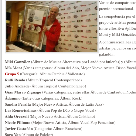
Varios de compatriotas
premio internacional.
La competencia por e
grupo de artistas peru
Entre ellos Eva Aylló
Mont y Miki González
A continuación, les al
artistas peruanos en c
galardón.
Miki González
(Álbum de Música Alternativa por Landó por bulerías) y (Álbum 
Mía Mont
(Varias categorías: Álbum del Año, Mejor Nuevo Artista, Disco Voc
Grupo 5
(Categoría: Álbum Cumbia / Vallenato)
Rulli Rendo
(Álbum Tropical Contemporáneo)
Julio Andrade
(Álbum Tropical Contemporáneo)
Gian Marco Zignago
(Varias categorías, entre ellas Álbum de Cantautor, Produ
Ádammo
(Entre otras categorías: Álbum Rock)
Sandra Peralta
(Mejor Nuevo Artista, Álbum de Latín Jazz)
Las Romeríssimas
(Álbum Pop de Dúo o Grupo Vocal)
Aída Orezzoli
(Mejor Nuevo Artista, Álbum Cristiano)
Nicole Pillman
(Mejor Nuevo Artista, Álbum Vocal Pop Femenino)
Javier Castañón
(Categoría: Álbum Ranchero)
Sara Van
(Álbum de Folclor)