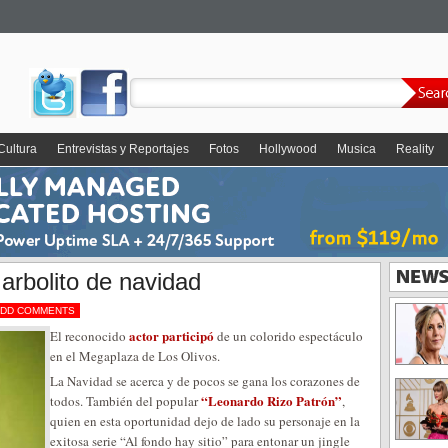
Cultura
Entrevistas y Reportajes
Fotos
Hollywood
Musica
Reality
arbolito de navidad
DD COMMENTS
actor participó
El reconocido
de un colorido espectáculo
en el Megaplaza de Los Olivos.
La Navidad se acerca y de pocos se gana los corazones de
“Leonardo Rizo Patrón”
todos. También del popular
,
quien en esta oportunidad dejo de lado su personaje en la
exitosa serie “Al fondo hay sitio” para entonar un jingle