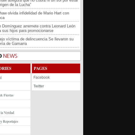
haw asegura que no cobra ni un sol por estar
rigen de la Lucha”
haw olvida infidelidad de Mario Hart con
oca
an Domínguez arremete contra Leonard León
 a sus hijos para promocionarse
jo víctima de delincuencia Se llevaron su
ría de Gamarra
ORIES
PAGES
d
Facebook
Twitter
 & Fiestas
 la Verdad
 y Reportajes