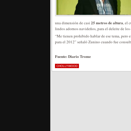
25 metros de altura
una dimensión de casi
, el 
lindos adornos navideños, para el deleite de los
“Me tienen prohibido hablar de ese tema, pero 
para el 2012” señaló Zunino cuando fue consulta
Fuente: Diario Trome
CHOLLYWOOD