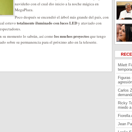
navideño con el cual dio inicio a la noche mágica en
MegaPlaza.
Poco después se encendió el árbol más grande del país, con
totalmente iluminado con luces LED
cual estuvo
y ataviado con
 espectadores.
los muchos proyectos
en su momento lo sabrán, así como
que tengo
do sobre su permanencia para el próximo año en la teleserie.
REC
Milett F
tempora
Figuras
agresión
Carlos 
demand
Ricky To
miedo a 
Fiorell
Jean Pa