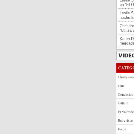
Leslie S
en ”El O
Leslie S
noche l
Christi
“Utiliza
Karen De
mercade
CATEG
Chollywoo
Cine
Conciertos
Cultura
El Valor de
Entrevistas
Fotos