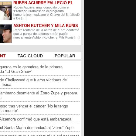
RUBÉN AGUIRRE FALLECIÓ EL
PROFESOR JIRAFALES DE EL
Rubén Aguirre, más conocido como el
‘Profesor Jirafales’ en el programa
CHAVO DEL 8
humorístico mexicano el Chavo del 8, falleció
a los […]
ASHTON KUTCHER Y MILA KUNIS
ESPERAN A SU SEGUNDO HIJO
Representante de la actriz de “Ted” confirmó
que la pareja de actores serán papás
nuevamente Ashton Kutcher y Mila Kunis […]
ENT
TAG CLOUD
POPULAR
igueroa es la ganadora de la primera
da “El Gran Show”
 de Chollywood que fueron víctimas de
 física
Zambrano desmiente al Zorro Zupe y prepara
a
sso tras vencer el cáncer “No le tengo
la muerte”
a Alzamora confirmó que está embarazada
ul Santa María demandará al ”Zorro” Zupe