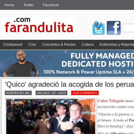
Home
Twitter
Facebook
Chollywood
Cine
Conciertos & Fiestas
Cultura
Entrevistas y Report
‘Quico’ agradeció la acogida de los peru
POSTED BY JKL
ON JULY - 27 - 2010
ADD COMMENTS
Carlos Villagrán
marcó
reconocido centro com
“Gracias a la prensa, a
Pe
el futuro. A todo el
Dios lo bendiga”, di
150 niños
Más de
estu