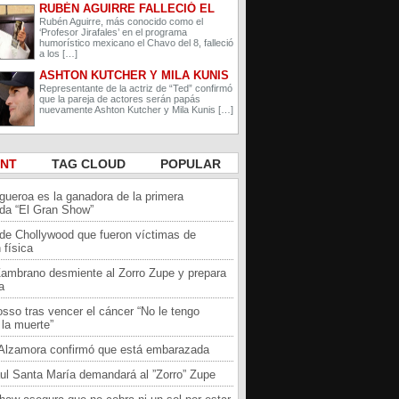
RUBÉN AGUIRRE FALLECIÓ EL
PROFESOR JIRAFALES DE EL
Rubén Aguirre, más conocido como el
‘Profesor Jirafales’ en el programa
CHAVO DEL 8
humorístico mexicano el Chavo del 8, falleció
a los […]
ASHTON KUTCHER Y MILA KUNIS
ESPERAN A SU SEGUNDO HIJO
Representante de la actriz de “Ted” confirmó
que la pareja de actores serán papás
nuevamente Ashton Kutcher y Mila Kunis […]
ENT
TAG CLOUD
POPULAR
igueroa es la ganadora de la primera
da “El Gran Show”
 de Chollywood que fueron víctimas de
 física
Zambrano desmiente al Zorro Zupe y prepara
a
sso tras vencer el cáncer “No le tengo
la muerte”
a Alzamora confirmó que está embarazada
ul Santa María demandará al ”Zorro” Zupe