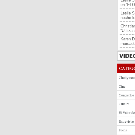
Leslie S
en ”El O
Leslie S
noche l
Christi
“Utiliza
Karen De
mercade
CATEG
Chollywoo
Cine
Conciertos
Cultura
El Valor de
Entrevistas
Fotos