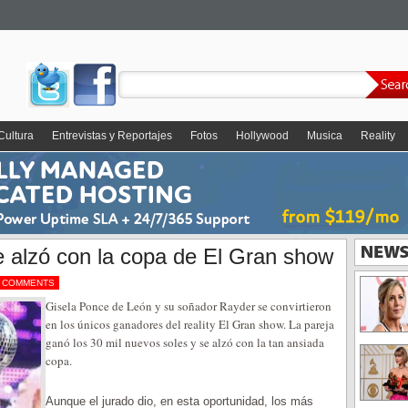
Cultura
Entrevistas y Reportajes
Fotos
Hollywood
Musica
Reality
 alzó con la copa de El Gran show
 COMMENTS
Gisela Ponce de León y su soñador Rayder se convirtieron
en los únicos ganadores del reality El Gran show. La pareja
ganó los 30 mil nuevos soles y se alzó con la tan ansiada
copa.
Aunque el jurado dio, en esta oportunidad, los más