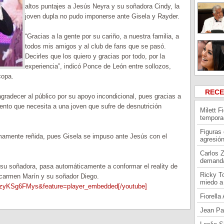
altos puntajes a Jesús Neyra y su soñadora Cindy, la
joven dupla no pudo imponerse ante Gisela y Rayder.
“Gracias a la gente por su cariño, a nuestra familia, a
todos mis amigos y al club de fans que se pasó.
Decirles que los quiero y gracias por todo, por la
experiencia”, indicó Ponce de León entre sollozos,
copa.
REC
gradecer al público por su apoyo incondicional, pues gracias a
iento que necesita a una joven que sufre de desnutrición
Milett F
tempora
Figuras
mamente reñida, pues Gisela se impuso ante Jesús con el
agresión
Carlos 
demand
y su soñadora, pasa automáticamente a conformar el reality de
Ricky To
icarmen Marín y su soñador Diego.
miedo a 
QzyKSg6FMys&feature=player_embedded[/youtube]
Fiorell
Jean Pa