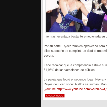
mientras levantaba bastante emocionada su 
Por su parte, Ryder también aprovechó para a
ellos su sueño se cumplirá. Le dará el tratam
severa.
Cabe recalcar que la competencia estuvo su
51,98% de las votaciones de público.
La pareja que logró el segundo lugar, Neyra 
Reyes del Gran show. A ellos se suman, Mar
[youtube]http://www.youtube.com/watch?v=
CHOLLYWOOD