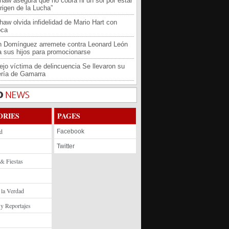
haw asegura que no cobra ni un sol por estar
rigen de la Lucha”
haw olvida infidelidad de Mario Hart con
oca
an Domínguez arremete contra Leonard León
 a sus hijos para promocionarse
jo víctima de delincuencia Se llevaron su
ría de Gamarra
ORIES
PAGES
d
Facebook
Twitter
 & Fiestas
 la Verdad
 y Reportajes