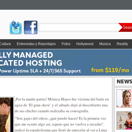
Cultura
Entrevistas y Reportajes
Fotos
Hollywood
Musica
Reality
¡Por la madre patria! Mónica Hoyos fue víctima del baile en
agua de ‘El gran show’ y el sábado dejó al descubierto una
de sus chichis cuando realizaba su coreografía.
“Son gajes del oficio, ¡qué puedo hacer! Es la primera vez
que me ocurre algo así, espero que no vuelva a suceder”,
indicó la españolísima que lloró de emoción al ver a Luna