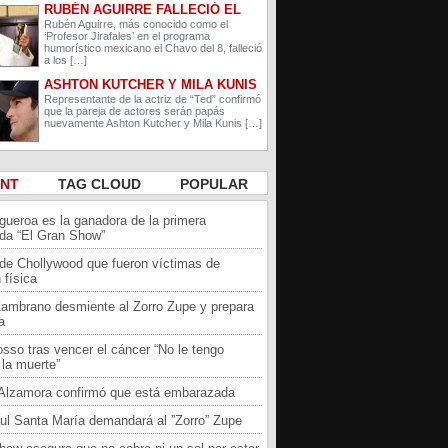
RUBÉN AGUIRRE FALLECIÓ EL
PROFESOR JIRAFALES DE EL
Rubén Aguirre, más conocido como el
‘Profesor Jirafales’ en el programa
CHAVO DEL 8
humorístico mexicano el Chavo del 8, falleció
a los […]
ASHTON KUTCHER Y MILA KUNIS
ESPERAN A SU SEGUNDO HIJO
Representante de la actriz de “Ted” confirmó
que la pareja de actores serán papás
nuevamente Ashton Kutcher y Mila Kunis […]
ENT
TAG CLOUD
POPULAR
igueroa es la ganadora de la primera
da “El Gran Show”
 de Chollywood que fueron víctimas de
 física
Zambrano desmiente al Zorro Zupe y prepara
a
sso tras vencer el cáncer “No le tengo
la muerte”
a Alzamora confirmó que está embarazada
ul Santa María demandará al ”Zorro” Zupe