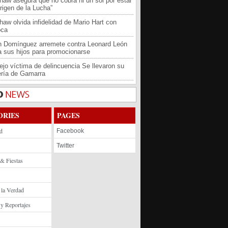
haw asegura que no cobra ni un sol por estar
rigen de la Lucha”
haw olvida infidelidad de Mario Hart con
oca
an Domínguez arremete contra Leonard León
 a sus hijos para promocionarse
jo víctima de delincuencia Se llevaron su
ría de Gamarra
ORIES
PAGES
d
Facebook
Twitter
 & Fiestas
 la Verdad
 y Reportajes