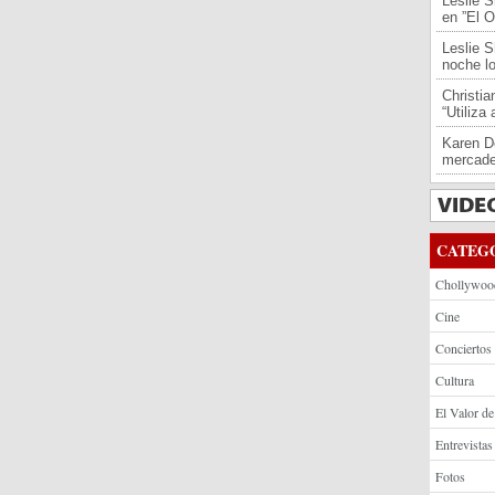
Leslie S
en ”El O
Leslie S
noche l
Christi
“Utiliza
Karen De
mercade
CATEG
Chollywoo
Cine
Conciertos
Cultura
El Valor de
Entrevistas
Fotos