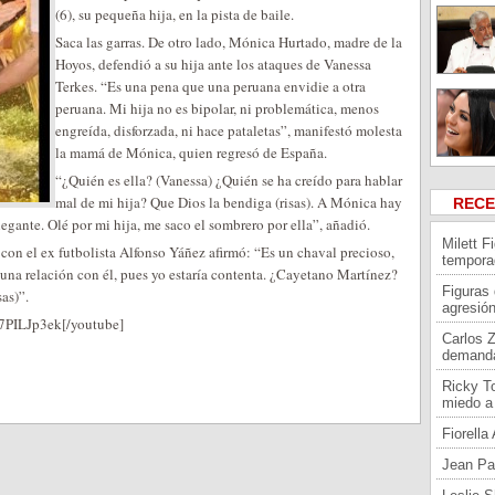
(6), su pequeña hija, en la pista de baile.
Saca las garras. De otro lado, Mónica Hurtado, madre de la
Hoyos, defendió a su hija ante los ataques de Vanessa
Terkes. “Es una pena que una peruana envidie a otra
peruana. Mi hija no es bipolar, ni problemática, menos
engreída, disforzada, ni hace pataletas”, manifestó molesta
la mamá de Mónica, quien regresó de España.
“¿Quién es ella? (Vanessa) ¿Quién se ha creído para hablar
mal de mi hija? Que Dios la bendiga (risas). A Mónica hay
REC
gante. Olé por mi hija, me saco el sombrero por ella”, añadió.
Milett F
con el ex futbolista Alfonso Yáñez afirmó: “Es un chaval precioso,
tempora
 una relación con él, pues yo estaría contenta. ¿Cayetano Martínez?
Figuras
as)”.
agresión
7PILJp3ek[/youtube]
Carlos 
demand
Ricky To
miedo a 
Fiorell
Jean Pa