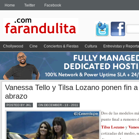
Home
Twitter
Facebook
Chollywood
Cine
Conciertos & Fiestas
Cultura
Entrevistas y Report
Vanessa Tello y Tilsa Lozano ponen fin 
abrazo
POSTED BY JKL
ON DECEMBER - 13 - 2011
Dos de las modelos más
punto final a rumores 
Tilsa Lozano
Vanes
y
cotizadas del medio, s