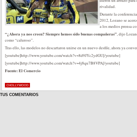
dieron un abrazo para 
rivalidad.
Durante la conferencia
2012, Lozano se acercó
a los medios prensa co
“¿Ahora ya nos creen? Siempre hemos sido buenas compañeras”
, dijo Lozan
como “caluroso”.
Tras ello, las modelos no descartaron unirse en un nuevo desfile, ahora ya conve
[youtube]http://www.youtube.com/watch?v=8d9JYc2ydGU[/youtube]
[youtube]http://www.youtube.com/watch?v=4j8qu7B8VPA[/youtube]
Fuente: El Comercio
CHOLLYWOOD
TUS COMENTARIOS