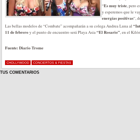
Es muy triste
“
, pero 
y esperemos que le vay
energías positivas
“, 
“Int
Las bellas modelos de “Combate” acompañarán a su colega Andrea Luna al
11 de febrero
“El Rosario”
y el punto de encuentro será Playa Asia
, en el Kil
Fuente: Diario Trome
CHOLLYWOOD
CONCIERTOS & FIESTAS
TUS COMENTARIOS