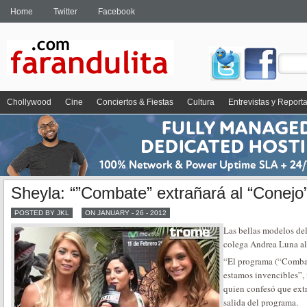
Home
Twitter
Facebook
Chollywood
Cine
Conciertos & Fiestas
Cultura
Entrevistas y Report
Sheyla: “”Combate” extrañará al “Conejo
POSTED BY JKL
ON JANUARY - 26 - 2012
Las bellas modelos d
colega Andrea Luna al 
“El programa (“Comba
estamos invencibles”,
quien confesó que ext
salida del programa.