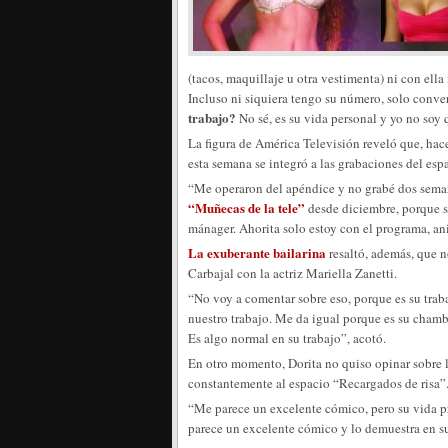
(tacos, maquillaje u otra vestimenta) ni con ell
Incluso ni siquiera tengo su número, solo conv
trabajo?
No sé, es su vida personal y yo no soy 
La figura de América Televisión reveló que, hac
esta semana se integró a las grabaciones del esp
“Me operaron del apéndice y no grabé dos semana
“Muñecas de la tele”
desde diciembre, porque s
mánager. Ahorita solo estoy con el programa, an
La exuberante bailarina
resaltó, además, que n
Carbajal con la actriz Mariella Zanetti.
“No voy a comentar sobre eso, porque es su trab
nuestro trabajo. Me da igual porque es su chamb
Es algo normal en su trabajo”, acotó.
En otro momento, Dorita no quiso opinar sobre l
constantemente al espacio “Recargados de risa”
“Me parece un excelente cómico, pero su vida p
parece un excelente cómico y lo demuestra en su