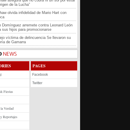
haw asegura que no cobra ni un sol por estar
rigen de la Lucha”
haw olvida infidelidad de Mario Hart con
oca
an Domínguez arremete contra Leonard León
 a sus hijos para promocionarse
jo víctima de delincuencia Se llevaron su
ría de Gamarra
ORIES
PAGES
d
Facebook
Twitter
 & Fiestas
 la Verdad
 y Reportajes