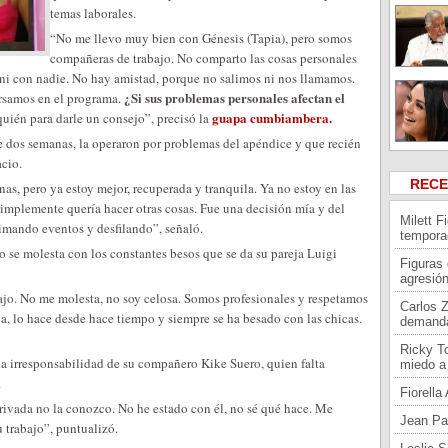
temas laborales.
“No me llevo muy bien con Génesis (Tapia), pero somos
compañeras de trabajo. No comparto las cosas personales
a ni con nadie. No hay amistad, porque no salimos ni nos llamamos.
¿Si sus problemas personales afectan el
ersamos en el programa.
guapa cumbiambera.
quién para darle un consejo”, precisó la
e dos semanas, la operaron por problemas del apéndice y que recién
acio.
REC
s, pero ya estoy mejor, recuperada y tranquila. Ya no estoy en las
implemente quería hacer otras cosas. Fue una decisión mía y del
Milett F
imando eventos y desfilando”, señaló.
tempora
o se molesta con los constantes besos que se da su pareja Luigi
Figuras
agresión
ajo. No me molesta, no soy celosa. Somos profesionales y respetamos
Carlos 
a, lo hace desde hace tiempo y siempre se ha besado con las chicas.
demand
Ricky To
a irresponsabilidad de su compañero Kike Suero, quien falta
miedo a 
.
Fiorell
rivada no la conozco. No he estado con él, no sé qué hace. Me
Jean Pa
 trabajo”, puntualizó.