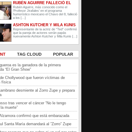
RUBÉN AGUIRRE FALLECIÓ EL
PROFESOR JIRAFALES DE EL
Rubén Aguirre, más conocido como el
‘Profesor Jirafales’ en el programa
CHAVO DEL 8
humorístico mexicano el Chavo del 8, falleció
a los […]
ASHTON KUTCHER Y MILA KUNIS
ESPERAN A SU SEGUNDO HIJO
Representante de la actriz de “Ted” confirmó
que la pareja de actores serán papás
nuevamente Ashton Kutcher y Mila Kunis […]
ENT
TAG CLOUD
POPULAR
igueroa es la ganadora de la primera
da “El Gran Show”
 de Chollywood que fueron víctimas de
 física
Zambrano desmiente al Zorro Zupe y prepara
a
sso tras vencer el cáncer “No le tengo
la muerte”
a Alzamora confirmó que está embarazada
ul Santa María demandará al ”Zorro” Zupe