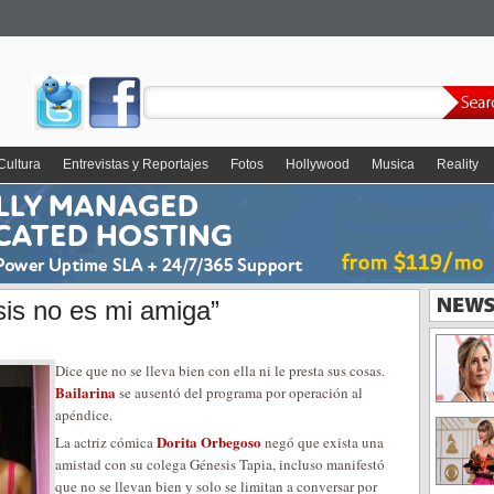
Cultura
Entrevistas y Reportajes
Fotos
Hollywood
Musica
Reality
is no es mi amiga”
Dice que no se lleva bien con ella ni le presta sus cosas.
Bailarina
se ausentó del programa por operación al
apéndice.
Dorita Orbegoso
La actriz cómica
negó que exista una
amistad con su colega Génesis Tapia, incluso manifestó
que no se llevan bien y solo se limitan a conversar por