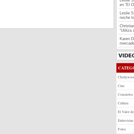
Leslie S
en ”El O
Leslie S
noche l
Christi
“Utiliza
Karen De
mercade
CATEG
Chollywoo
Cine
Conciertos
Cultura
El Valor de
Entrevistas
Fotos