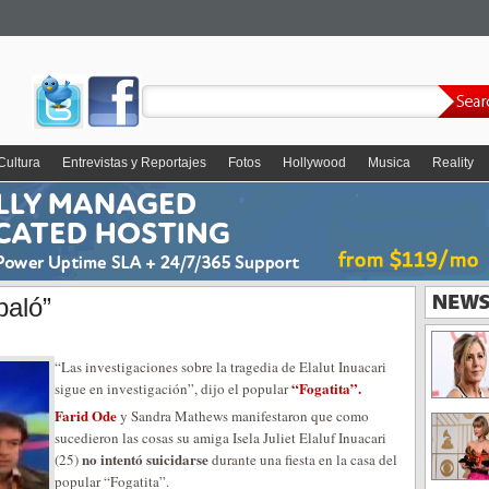
Cultura
Entrevistas y Reportajes
Fotos
Hollywood
Musica
Reality
baló”
“Las investigaciones sobre la tragedia de Elalut Inuacari
“Fogatita”.
sigue en investigación”, dijo el popular
Farid Ode
y Sandra Mathews manifestaron que como
sucedieron las cosas su amiga Isela Juliet Elaluf Inuacari
no intentó suicidarse
(25)
durante una fiesta en la casa del
popular “Fogatita”.