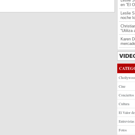
Leslie S
en ”El O
Leslie S
noche l
Christi
“Utiliza
Karen De
mercade
CATEG
Chollywoo
Cine
Conciertos
Cultura
El Valor de
Entrevistas
Fotos