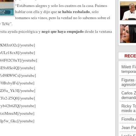
“Estábamos alegres y solo los cuatros en la casa. Fuimos
se había resbalado
hablar con ella y dijo que
, solo
tomamos seis vinos, pero la verdad no lo sabemos sobre el
y TeVe”.
negó que haya empujado
cesita ayuda psicológica y
desde la ventana
PKMJziO2c[/youtube]
wULr18cx8[/youtube]
REC
A44F02C0uY[/youtube]
Milett F
8E9s8Se4Q[/youtube]
tempora
u7zI9RW9Cs[/youtube]
Figuras
F0BxbyIFs[/youtube]
agresión
XD5a_Yk3I[/youtube]
Carlos 
CFz2-Z5Q0[/youtube]
demand
yyb42b6ZQ[/youtube]
Ricky To
miedo a 
otziMrnuM[/youtube]
Fiorell
aIp5w_Gkc[/youtube]
Jean Pa