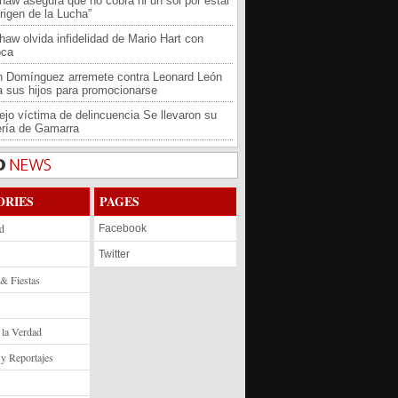
haw asegura que no cobra ni un sol por estar
rigen de la Lucha”
haw olvida infidelidad de Mario Hart con
oca
an Domínguez arremete contra Leonard León
 a sus hijos para promocionarse
jo víctima de delincuencia Se llevaron su
ría de Gamarra
ORIES
PAGES
d
Facebook
Twitter
 & Fiestas
 la Verdad
 y Reportajes