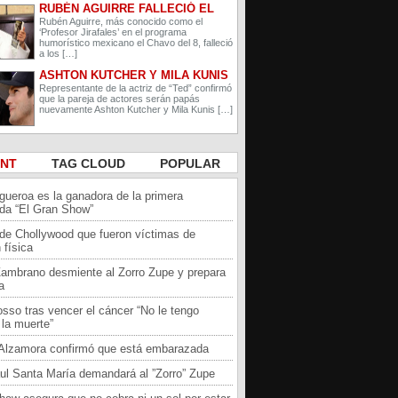
RUBÉN AGUIRRE FALLECIÓ EL
PROFESOR JIRAFALES DE EL
Rubén Aguirre, más conocido como el
‘Profesor Jirafales’ en el programa
CHAVO DEL 8
humorístico mexicano el Chavo del 8, falleció
a los […]
ASHTON KUTCHER Y MILA KUNIS
ESPERAN A SU SEGUNDO HIJO
Representante de la actriz de “Ted” confirmó
que la pareja de actores serán papás
nuevamente Ashton Kutcher y Mila Kunis […]
ENT
TAG CLOUD
POPULAR
igueroa es la ganadora de la primera
da “El Gran Show”
 de Chollywood que fueron víctimas de
 física
Zambrano desmiente al Zorro Zupe y prepara
a
sso tras vencer el cáncer “No le tengo
la muerte”
a Alzamora confirmó que está embarazada
ul Santa María demandará al ”Zorro” Zupe