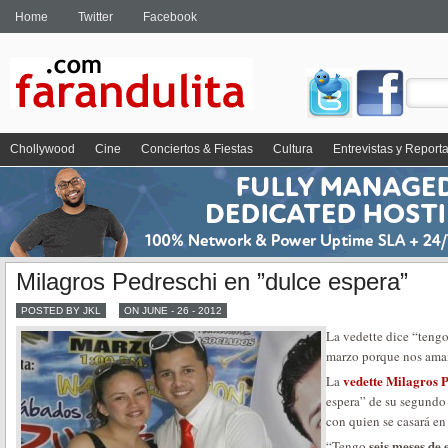
Home
Twitter
Facebook
Chollywood
Cine
Conciertos & Fiestas
Cultura
Entrevistas y Report
Milagros Pedreschi en ”dulce espera”
POSTED BY JKL
ON JUNE - 26 - 2012
La vedette dice “tengo
marzo porque nos ama
vedette Milagros 
La
espera” de su segundo 
con quien se casará e
seis meses de
“Tengo