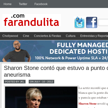
Home
Twitter
Facebook
Chollywood
Cine
Conciertos & Fiestas
Cultura
Entrevistas y Report
Sharon Stone contó que estuvo a punto d
aneurisma
POSTED BY JKL
ON JULY - 10 - 2012
La actriz recordó que 
blanca que la gente di
y parecía que estaban 
Sharon Stone
reveló 