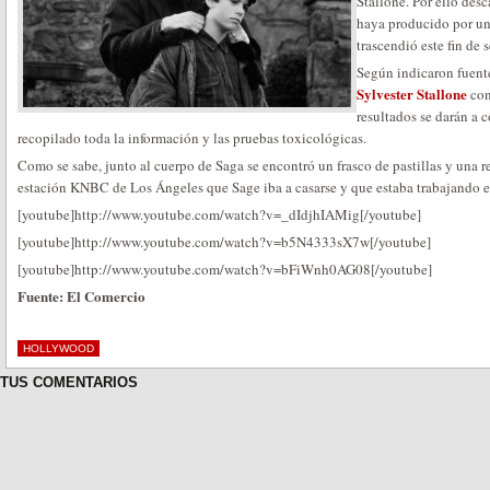
Stallone. Por ello desc
haya producido por un
trascendió este fin de 
Según indicaron fuente
Sylvester Stallone
con
resultados se darán a 
recopilado toda la información y las pruebas toxicológicas.
Como se sabe, junto al cuerpo de Saga se encontró un frasco de pastillas y una rec
estación KNBC de Los Ángeles que Sage iba a casarse y que estaba trabajando e
[youtube]http://www.youtube.com/watch?v=_dIdjhIAMig[/youtube]
[youtube]http://www.youtube.com/watch?v=b5N4333sX7w[/youtube]
[youtube]http://www.youtube.com/watch?v=bFiWnh0AG08[/youtube]
Fuente: El Comercio
HOLLYWOOD
TUS COMENTARIOS