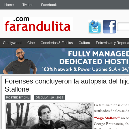
Home
Twitter
Facebook
Chollywood
Cine
Conciertos & Fiestas
Cultura
Entrevistas y Report
Forenses concluyeron la autopsia del hij
Stallone
POSTED BY JKL
ON JULY - 16 - 2012
La familia piensa que 
resultados finales se 
“Saga Stallone”
no be
George Braunstein, ab