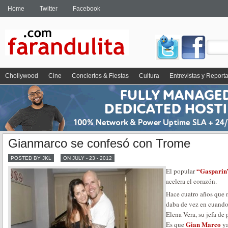
Home
Twitter
Facebook
Chollywood
Cine
Conciertos & Fiestas
Cultura
Entrevistas y Report
Gianmarco se confesó con Trome
POSTED BY JKL
ON JULY - 23 - 2012
“Gaspari
El popular
acelera el corazón.
Hace cuatro años que 
daba de vez en cuando 
Elena Vera, su jefa de 
Gian Marco
Es que
ya