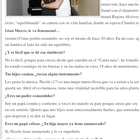
entrevisté, hace mucho
llamé con el diminuti
mamá Regina Alcóver. 
éxito, “equilibrando” su carrera con su vida familiar, donde su esposa Claudia es 
Gian Marco, te va fenomenal…
(sonríe) Cómo podría resumirlo, no soy el mismo de hace 20 años. En mi caso, a
mi familia al lado ha sido mi equilibrio.
¿Y es fácil que se dé esa simbiosis?
No es fácil, porque para crecer, desde que cantaba en el “Canta rana”, he tomado
ha estado conmigo en las buenas y en las malas en estos 18 años de matrimonio
Tus hijos cantan, ¿tocan algún instrumento?
Les gusta la música. Nicole (17) es una mujer maravillosa que va a entrar a la un
querrá ser. Abril (4) es hermosa, tiene una vitalidad increíble para las artes plásti
¿Eres un padre consentidor?
Soy un papá común y corriente, a veces les mando su pare porque creen que soy
en ese sentido. Quiero que mis hijos sean emocionalmente fuertes, que entiendan
que respeten y se den su lugar.
Eres un papá celoso. ¿Tu hija mayor ya tiene enamorado?
Sí, Nicole tiene enamorado y le va superbién.
¿Conoces al jovencito, seguro ya le aprestaste el cuello?