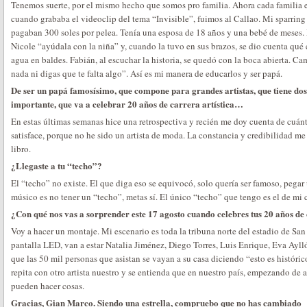
Tenemos suerte, por el mismo hecho que somos pro familia. Ahora cada familia es
cuando grababa el videoclip del tema “Invisible”, fuimos al Callao. Mi sparring 
pagaban 300 soles por pelea. Tenía una esposa de 18 años y una bebé de meses. 
Nicole “ayúdala con la niña” y, cuando la tuvo en sus brazos, se dio cuenta qué e
agua en baldes. Fabián, al escuchar la historia, se quedó con la boca abierta. Cam
nada ni digas que te falta algo”. Así es mi manera de educarlos y ser papá.
De ser un papá famosísimo, que compone para grandes artistas, que tiene 
importante, que va a celebrar 20 años de carrera artística…
En estas últimas semanas hice una retrospectiva y recién me doy cuenta de cuá
satisface, porque no he sido un artista de moda. La constancia y credibilidad m
libro.
¿Llegaste a tu “techo”?
El “techo” no existe. El que diga eso se equivocó, solo quería ser famoso, pegar 
músico es no tener un “techo”, metas sí. El único “techo” que tengo es el de mi cas
¿Con qué nos vas a sorprender este 17 agosto cuando celebres tus 20 años de
Voy a hacer un montaje. Mi escenario es toda la tribuna norte del estadio de Sa
pantalla LED, van a estar Natalia Jiménez, Diego Torres, Luis Enrique, Eva Aylló
que las 50 mil personas que asistan se vayan a su casa diciendo “esto es histór
repita con otro artista nuestro y se entienda que en nuestro país, empezando de a
pueden hacer cosas.
Gracias, Gian Marco. Siendo una estrella, compruebo que no has cambiado