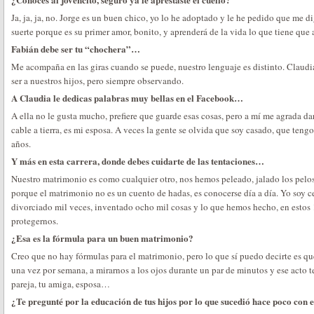
Ja, ja, ja, no. Jorge es un buen chico, yo lo he adoptado y le he pedido que me di
suerte porque es su primer amor, bonito, y aprenderá de la vida lo que tiene qu
Fabián debe ser tu “chochera”…
Me acompaña en las giras cuando se puede, nuestro lenguaje es distinto. Claud
ser a nuestros hijos, pero siempre observando.
A Claudia le dedicas palabras muy bellas en el Facebook…
A ella no le gusta mucho, prefiere que guarde esas cosas, pero a mí me agrada dar
cable a tierra, es mi esposa. A veces la gente se olvida que soy casado, que tengo
años.
Y más en esta carrera, donde debes cuidarte de las tentaciones…
Nuestro matrimonio es como cualquier otro, nos hemos peleado, jalado los pelos.
porque el matrimonio no es un cuento de hadas, es conocerse día a día. Yo soy 
divorciado mil veces, inventado ocho mil cosas y lo que hemos hecho, en estos
protegernos.
¿Esa es la fórmula para un buen matrimonio?
Creo que no hay fórmulas para el matrimonio, pero lo que sí puedo decirte es q
una vez por semana, a mirarnos a los ojos durante un par de minutos y ese acto te
pareja, tu amiga, esposa…
¿Te pregunté por la educación de tus hijos por lo que sucedió hace poco con e