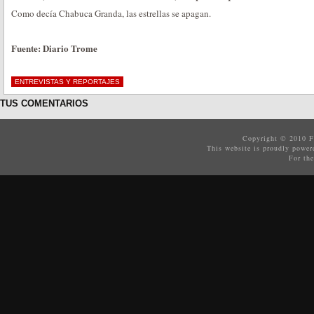
Como decía Chabuca Granda, las estrellas se apagan.
Fuente: Diario Trome
ENTREVISTAS Y REPORTAJES
TUS COMENTARIOS
Copyright © 2010
F
This website is proudly powe
For the