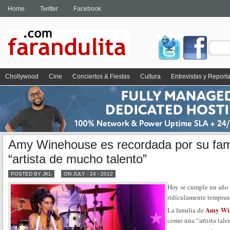
Home
Twitter
Facebook
Chollywood
Cine
Conciertos & Fiestas
Cultura
Entrevistas y Report
Amy Winehouse es recordada por su fam
“artista de mucho talento”
POSTED BY JKL
ON JULY - 24 - 2012
Hoy se cumple un año 
ridículamente tempran
Amy Wi
La familia de
como una “artista talen