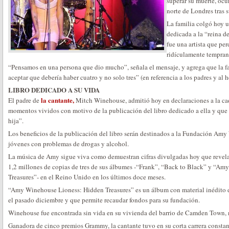
superar su muerte, ocu
norte de Londres tras s
La familia colgó hoy u
dedicada a la “reina d
fue una artista que per
ridículamente temprana
“Pensamos en una persona que dio mucho”, señala el mensaje, y agrega que la fam
aceptar que debería haber cuatro y no solo tres” (en referencia a los padres y al 
LIBRO DEDICADO A SU VIDA
la cantante,
El padre de
Mitch Winehouse, admitió hoy en declaraciones a la ca
momentos vividos con motivo de la publicación del libro dedicado a ella y que 
hija”.
Los beneficios de la publicación del libro serán destinados a la Fundación Am
jóvenes con problemas de drogas y alcohol.
La música de Amy sigue viva como demuestran cifras divulgadas hoy que revela
1,2 millones de copias de tres de sus álbumes -“Frank”, “Back to Black” y “A
Treasures”- en el Reino Unido en los últimos doce meses.
“Amy Winehouse Lioness: Hidden Treasures” es un álbum con material inédito de
el pasado diciembre y que permite recaudar fondos para su fundación.
Winehouse fue encontrada sin vida en su vivienda del barrio de Camden Town, 
Ganadora de cinco premios Grammy, la cantante tuvo en su corta carrera constan