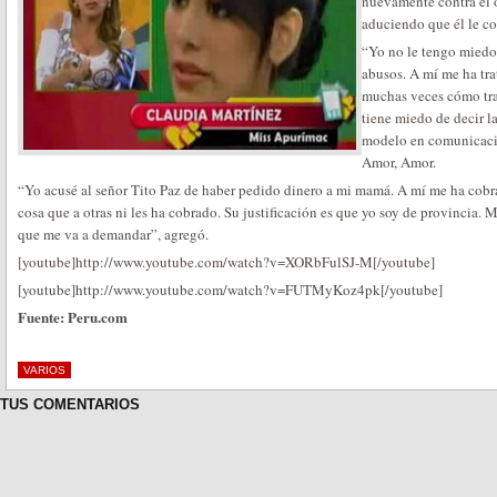
nuevamente contra el 
aduciendo que él le co
“Yo no le tengo miedo 
abusos. A mí me ha tr
muchas veces cómo tra
tiene miedo de decir la
modelo en comunicació
Amor, Amor.
“Yo acusé al señor Tito Paz de haber pedido dinero a mi mamá. A mí me ha cobra
cosa que a otras ni les ha cobrado. Su justificación es que yo soy de provincia.
que me va a demandar”, agregó.
[youtube]http://www.youtube.com/watch?v=XORbFulSJ-M[/youtube]
[youtube]http://www.youtube.com/watch?v=FUTMyKoz4pk[/youtube]
Fuente: Peru.com
VARIOS
TUS COMENTARIOS