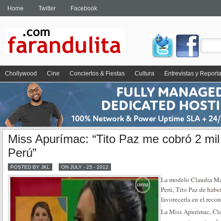
Home
Twitter
Facebook
Chollywood
Cine
Conciertos & Fiestas
Cultura
Entrevistas y Report
Miss Apurímac: “Tito Paz me cobró 2 mil
Perú”
POSTED BY JKL
ON JULY - 25 - 2012
La modelo Claudia Mar
Perú, Tito Paz de habe
favorecerla en el reco
La Miss Apurímac, Cla