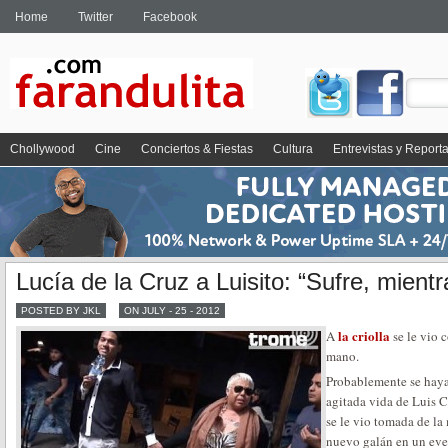
Home
Twitter
Facebook
Chollywood
Cine
Conciertos & Fiestas
Cultura
Entrevistas y Report
Lucía de la Cruz a Luisito: “Sufre, mient
POSTED BY JKL
ON JULY - 25 - 2012
la criolla
A
se le vio 
mano.
Probablemente se haya 
agitada vida de Luis 
se le vio tomada de l
nuevo galán en un even