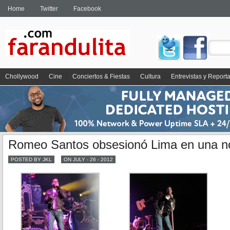
Home
Twitter
Facebook
Chollywood
Cine
Conciertos & Fiestas
Cultura
Entrevistas y Report
Romeo Santos obsesionó Lima en una n
POSTED BY JKL
ON JULY - 26 - 2012