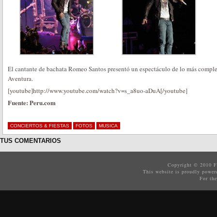
El cantante de bachata Romeo Santos presentó un espectáculo de lo más complet
Aventura.
[youtube]http://www.youtube.com/watch?v=s_a8uo-aDuA[/youtube]
Fuente: Peru.com
CONCIERTOS & FIESTAS
FOTOS
MUSICA
TUS COMENTARIOS
Copyright © 2010
F
This website is proudly powe
For the