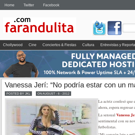
Home
Twitter
Facebook
Chollywood
Cine
Conciertos & Fiestas
Cultura
Entrevistas y Report
Vanessa Jerí: “No podría estar con un m
POSTED BY JKL
ON AUGUST - 6 - 2012
La actriz confesó que e
ahora, espera regresar a
Vanessa Je
La sensual
sentimental con su no
futbolistas.
“Mi corazón late a mil 