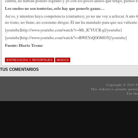
carrera, no habían podido lograrlo y yo con los pocos añitos que tengo, pienso e
Los sueños no son tonterías, solo hay que ponerle ganas…
Así es, y mientras haya competencia (cantantes), yo no me voy a achicar. A mis 
no tomo, no fumo, no consumo drogas. Él me ha mandado para que sea valiente.
[youtube]http://www.youtube.com/watch?v=Mr_ICYUCR-g[/youtube]
[youtube]http://www.youtube.com/watch?v=RWEYrQOOMGY[/youtube]
Fuente: Diario Trome
ENTREVISTAS Y REPORTAJES
MUSICA
TUS COMENTARIOS
Copyright © 2010
F
This website is proudly powe
For the