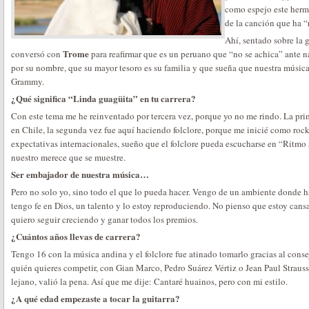
como espejo este hermo
de la canción que ha “r
Ahí, sentado sobre la 
Trome
conversó con
para reafirmar que es un peruano que “no se achica” ante n
por su nombre, que su mayor tesoro es su familia y que sueña que nuestra música
Grammy.
¿Qué significa “Linda guagüita” en tu carrera?
Con este tema me he reinventado por tercera vez, porque yo no me rindo. La pr
en Chile, la segunda vez fue aquí haciendo folclore, porque me inicié como ro
expectativas internacionales, sueño que el folclore pueda escucharse en “Ritmo
nuestro merece que se muestre.
Ser embajador de nuestra música…
Pero no solo yo, sino todo el que lo pueda hacer. Vengo de un ambiente donde ha
tengo fe en Dios, un talento y lo estoy reproduciendo. No pienso que estoy cans
quiero seguir creciendo y ganar todos los premios.
¿Cuántos años llevas de carrera?
Tengo 16 con la música andina y el folclore fue atinado tomarlo gracias al cons
quién quieres competir, con Gian Marco, Pedro Suárez Vértiz o Jean Paul Straus
lejano, valió la pena. Así que me dije: Cantaré huainos, pero con mi estilo.
¿A qué edad empezaste a tocar la guitarra?