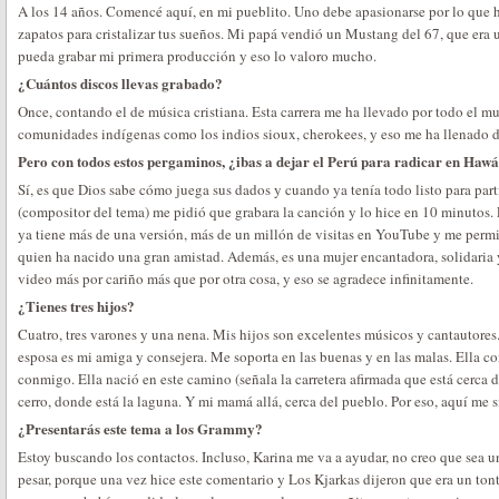
A los 14 años. Comencé aquí, en mi pueblito. Uno debe apasionarse por lo que h
zapatos para cristalizar tus sueños. Mi papá vendió un Mustang del 67, que era 
pueda grabar mi primera producción y eso lo valoro mucho.
¿Cuántos discos llevas grabado?
Once, contando el de música cristiana. Esta carrera me ha llevado por todo el 
comunidades indígenas como los indios sioux, cherokees, y eso me ha llenado 
Pero con todos estos pergaminos, ¿ibas a dejar el Perú para radicar en Hawá
Sí, es que Dios sabe cómo juega sus dados y cuando ya tenía todo listo para part
(compositor del tema) me pidió que grabara la canción y lo hice en 10 minutos. 
ya tiene más de una versión, más de un millón de visitas en YouTube y me perm
quien ha nacido una gran amistad. Además, es una mujer encantadora, solidaria y
video más por cariño más que por otra cosa, y eso se agradece infinitamente.
¿Tienes tres hijos?
Cuatro, tres varones y una nena. Mis hijos son excelentes músicos y cantautore
esposa es mi amiga y consejera. Me soporta en las buenas y en las malas. Ella co
conmigo. Ella nació en este camino (señala la carretera afirmada que está cerca d
cerro, donde está la laguna. Y mi mamá allá, cerca del pueblo. Por eso, aquí me 
¿Presentarás este tema a los Grammy?
Estoy buscando los contactos. Incluso, Karina me va a ayudar, no creo que sea
pesar, porque una vez hice este comentario y Los Kjarkas dijeron que era un tont