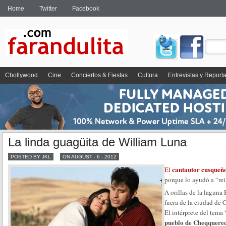
Home
Twitter
Facebook
Chollywood
Cine
Conciertos & Fiestas
Cultura
Entrevistas y Report
La linda guagüita de William Luna
POSTED BY JKL
ON AUGUST - 6 - 2012
cantautor cusqueñ
El
porque lo ayudó a “rei
A orillas de la laguna
fuera de la ciudad de 
El intérprete del tema
pueblo de Cheqquere